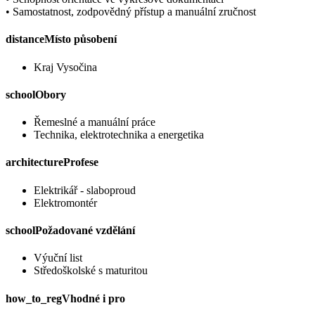
• Samostatnost, zodpovědný přístup a manuální zručnost
distance
Místo působení
Kraj Vysočina
school
Obory
Řemeslné a manuální práce
Technika, elektrotechnika a energetika
architecture
Profese
Elektrikář - slaboproud
Elektromontér
school
Požadované vzdělání
Výuční list
Středoškolské s maturitou
how_to_reg
Vhodné i pro