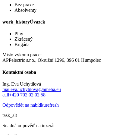
Bez praxe
Absolventy
work_history
Úvazek
Plný
Zkrácený
Brigáda
Místo výkonu práce:
APPelectric s.r.o., Okružní 1296, 396 01 Humpolec
Kontaktní osoba
Ing. Eva Uchytilová
mail
eva.uchytilova@ameba.eu
call
+420 702 02 02 58
Odpovědět na nabídku
refresh
task_alt
Snadná odpověď na inzerát