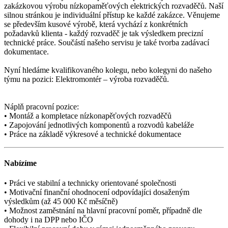
zakázkovou výrobu nízkopaměťových elektrických rozvaděčů. Naší
silnou stránkou je individuální přístup ke každé zakázce. Věnujeme
se především kusové výrobě, která vychází z konkrétních
požadavků klienta - každý rozvaděč je tak výsledkem precizní
technické práce. Součástí našeho servisu je také tvorba zadávací
dokumentace.
Nyní hledáme kvalifikovaného kolegu, nebo kolegyni do našeho
týmu na pozici: Elektromontér – výroba rozvaděčů.
Náplň pracovní pozice:
• Montáž a kompletace nízkonapěťových rozvaděčů
• Zapojování jednotlivých komponentů a rozvodů kabeláže
• Práce na základě výkresové a technické dokumentace
Nabízíme
• Práci ve stabilní a technicky orientované společnosti
• Motivační finanční ohodnocení odpovídajíci dosaženým
výsledkům (až 45 000 Kč měsíčně)
• Možnost zaměstnání na hlavní pracovní poměr, případně dle
dohody i na DPP nebo IČO