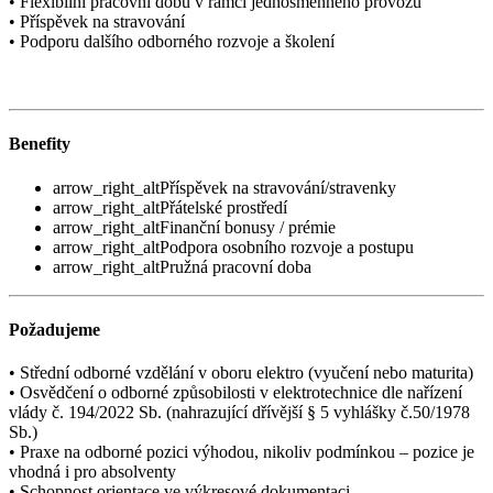
• Flexibilní pracovní dobu v rámci jednosměnného provozu
• Příspěvek na stravování
• Podporu dalšího odborného rozvoje a školení
Benefity
arrow_right_alt
Příspěvek na stravování/stravenky
arrow_right_alt
Přátelské prostředí
arrow_right_alt
Finanční bonusy / prémie
arrow_right_alt
Podpora osobního rozvoje a postupu
arrow_right_alt
Pružná pracovní doba
Požadujeme
• Střední odborné vzdělání v oboru elektro (vyučení nebo maturita)
• Osvědčení o odborné způsobilosti v elektrotechnice dle nařízení
vlády č. 194/2022 Sb. (nahrazující dřívější § 5 vyhlášky č.50/1978
Sb.)
• Praxe na odborné pozici výhodou, nikoliv podmínkou – pozice je
vhodná i pro absolventy
• Schopnost orientace ve výkresové dokumentaci