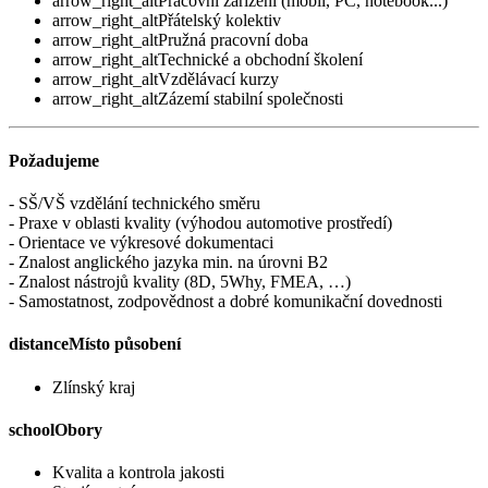
arrow_right_alt
Pracovní zařízení (mobil, PC, notebook...)
arrow_right_alt
Přátelský kolektiv
arrow_right_alt
Pružná pracovní doba
arrow_right_alt
Technické a obchodní školení
arrow_right_alt
Vzdělávací kurzy
arrow_right_alt
Zázemí stabilní společnosti
Požadujeme
- SŠ/VŠ vzdělání technického směru
- Praxe v oblasti kvality (výhodou automotive prostředí)
- Orientace ve výkresové dokumentaci
- Znalost anglického jazyka min. na úrovni B2
- Znalost nástrojů kvality (8D, 5Why, FMEA, …)
- Samostatnost, zodpovědnost a dobré komunikační dovednosti
distance
Místo působení
Zlínský kraj
school
Obory
Kvalita a kontrola jakosti