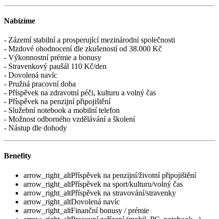
Nabízíme
- Zázemí stabilní a prosperující mezinárodní společnosti
- Mzdové ohodnocení dle zkušeností od 38.000 Kč
- Výkonnostní prémie a bonusy
- Stravenkový paušál 110 Kč/den
- Dovolená navíc
- Pružná pracovní doba
- Příspěvek na zdravotní péči, kulturu a volný čas
- Příspěvek na penzijní připojištění
- Služební notebook a mobilní telefon
- Možnost odborného vzdělávání a školení
- Nástup dle dohody
Benefity
arrow_right_alt
Příspěvek na penzijní/životní připojištění
arrow_right_alt
Příspěvek na sport/kulturu/volný čas
arrow_right_alt
Příspěvek na stravování/stravenky
arrow_right_alt
Dovolená navíc
arrow_right_alt
Finanční bonusy / prémie