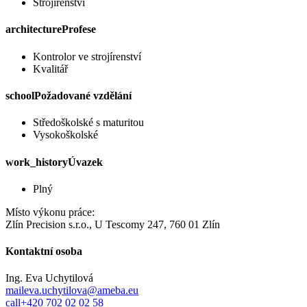
Strojírenství
architecture
Profese
Kontrolor ve strojírenství
Kvalitář
school
Požadované vzdělání
Středoškolské s maturitou
Vysokoškolské
work_history
Úvazek
Plný
Místo výkonu práce:
Zlín Precision s.r.o., U Tescomy 247, 760 01 Zlín
Kontaktní osoba
Ing. Eva Uchytilová
mail
eva.uchytilova@ameba.eu
call
+420 702 02 02 58