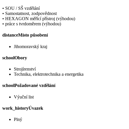
• SOU / SŠ vzdělání
• Samostatnost, zodpovědnost
• HEXAGON měřící přístroj (výhodou)
• práce s tvrdoměrem (výhodou)
distance
Místo působení
Jihomoravský kraj
school
Obory
Strojírenství
Technika, elektrotechnika a energetika
school
Požadované vzdělání
Výuční list
work_history
Úvazek
Plný