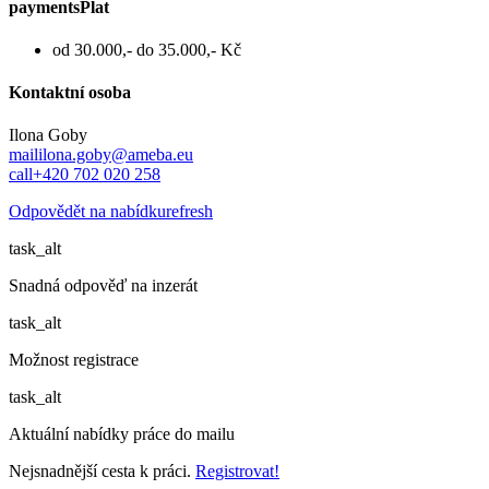
payments
Plat
od 30.000,- do 35.000,- Kč
Kontaktní osoba
Ilona Goby
mail
ilona.goby@ameba.eu
call
+420 702 020 258
Odpovědět na nabídku
refresh
task_alt
Snadná odpověď na inzerát
task_alt
Možnost registrace
task_alt
Aktuální nabídky práce do mailu
Nejsnadnější cesta k práci.
Registrovat!