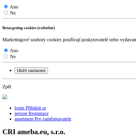
Ano
Ne
Retargeting cookies (volitelné)
Marketingové soubory cookies používají poskytovatelé nebo vydavatel
Ano
Ne
Uložit nastavení
Zpět
login
Přihlásit se
person
Registrace
apartment
Pro zaměstnavatele
CRI ameba.eu, s.r.o.