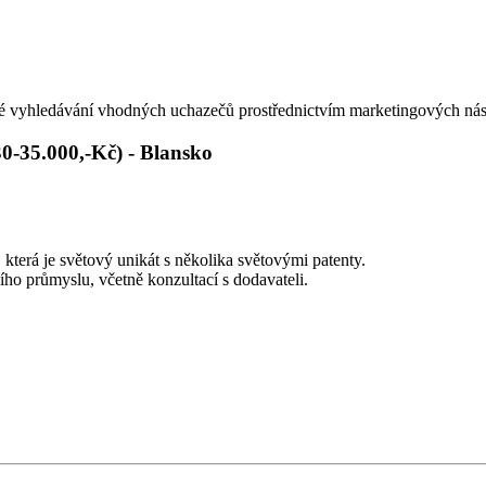
é vyhledávání vhodných uchazečů prostřednictvím marketingových nást
.000,-Kč) - Blansko
která je světový unikát s několika světovými patenty.
ního průmyslu, včetně konzultací s dodavateli.