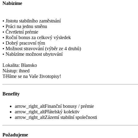
Nabízíme
• Jistotu stabilního zaměstnání
• Práci na jednu směnu
• Čtvrtletní prémie
• Roční bonus za celkový výsledek
• Dobrý pracovní tým
• Možnost stravování (výběr ze 4 druhů)
• Nabízíme možnost ubytování
Lokalita: Blansko
Nástup: ihned
Těšíme se na Vaše životopisy!
Benefity
arrow_right_alt
Finanční bonusy / prémie
arrow_right_alt
Přátelský kolektiv
arrow_right_alt
Zázemí stabilní společnosti
Požadujeme