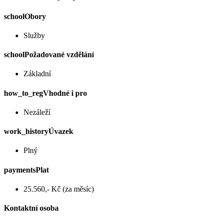
school
Obory
Služby
school
Požadované vzdělání
Základní
how_to_reg
Vhodné i pro
Nezáleží
work_history
Úvazek
Plný
payments
Plat
25.560,- Kč (za měsíc)
Kontaktní osoba