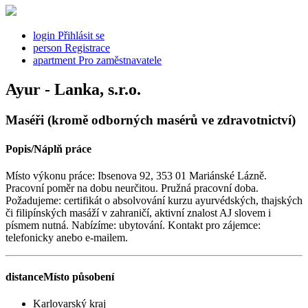
login
Přihlásit se
person
Registrace
apartment
Pro zaměstnavatele
Ayur - Lanka, s.r.o.
Maséři (kromě odborných masérů ve zdravotnictví)
Popis/Náplň práce
Místo výkonu práce: Ibsenova 92, 353 01 Mariánské Lázně.
Pracovní poměr na dobu neurčitou. Pružná pracovní doba.
Požadujeme: certifikát o absolvování kurzu ayurvédských, thajských
či filipínských masáží v zahraničí, aktivní znalost AJ slovem i
písmem nutná. Nabízíme: ubytování. Kontakt pro zájemce:
telefonicky anebo e-mailem.
distance
Místo působení
Karlovarský kraj