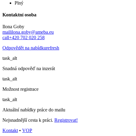
Plný
Kontaktní osoba
Ilona Goby
mail
ilona.goby@ameba.eu
call
+420 702 020 258
Odpovědět na nabídku
refresh
task_alt
Snadná odpověď na inzerát
task_alt
Možnost registrace
task_alt
Aktuální nabídky práce do mailu
Nejsnadnější cesta k práci.
Registrovat!
Kontakt
•
VOP