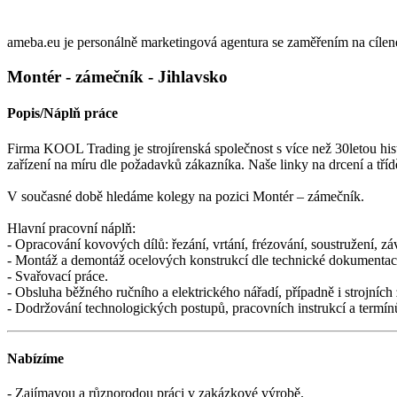
ameba.eu je personálně marketingová agentura se zaměřením na cílen
Montér - zámečník - Jihlavsko
Popis/Náplň práce
Firma KOOL Trading je strojírenská společnost s více než 30letou hi
zařízení na míru dle požadavků zákazníka. Naše linky na drcení a tří
V současné době hledáme kolegy na pozici Montér – zámečník.
Hlavní pracovní náplň:
- Opracování kovových dílů: řezání, vrtání, frézování, soustružení, z
- Montáž a demontáž ocelových konstrukcí dle technické dokumentac
- Svařovací práce.
- Obsluha běžného ručního a elektrického nářadí, případně i strojních
- Dodržování technologických postupů, pracovních instrukcí a termín
Nabízíme
- Zajímavou a různorodou práci v zakázkové výrobě.