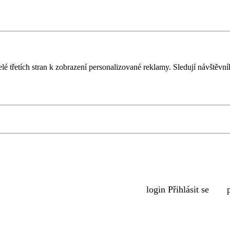
é třetích stran k zobrazení personalizované reklamy. Sledují návštěvn
login
Přihlásit se