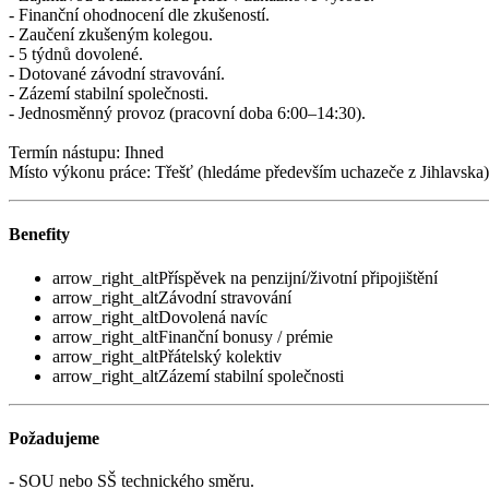
- Finanční ohodnocení dle zkušeností.
- Zaučení zkušeným kolegou.
- 5 týdnů dovolené.
- Dotované závodní stravování.
- Zázemí stabilní společnosti.
- Jednosměnný provoz (pracovní doba 6:00–14:30).
Termín nástupu: Ihned
Místo výkonu práce: Třešť (hledáme především uchazeče z Jihlavska)
Benefity
arrow_right_alt
Příspěvek na penzijní/životní připojištění
arrow_right_alt
Závodní stravování
arrow_right_alt
Dovolená navíc
arrow_right_alt
Finanční bonusy / prémie
arrow_right_alt
Přátelský kolektiv
arrow_right_alt
Zázemí stabilní společnosti
Požadujeme
- SOU nebo SŠ technického směru.