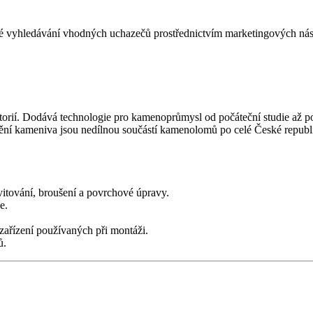
é vyhledávání vhodných uchazečů prostřednictvím marketingových nást
storií. Dodává technologie pro kamenoprůmysl od počáteční studie až 
dění kameniva jsou nedílnou součástí kamenolomů po celé České republi
ávitování, broušení a povrchové úpravy.
e.
 zařízení používaných při montáži.
ů.