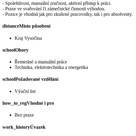
- Spolehlivost, manuální zručnost, aktivní přístup k práci.
- Praxe ve svařování či zámečnické činnosti výhodou.
- Pozice je vhodná jak pro zkušené pracovníky, tak i pro absolventy.
distance
Místo působení
Kraj Vysočina
school
Obory
Řemeslné a manuální práce
Technika, elektrotechnika a energetika
school
Požadované vzdělání
Výuční list
how_to_reg
Vhodné i pro
Bez praxe
work_history
Úvazek