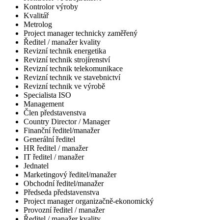
Kontrolor výroby
Kvalitář
Metrolog
Project manager technicky zaměřený
Ředitel / manažer kvality
Revizní technik energetika
Revizní technik strojírenství
Revizní technik telekomunikace
Revizní technik ve stavebnictví
Revizní technik ve výrobě
Specialista ISO
Management
Člen představenstva
Country Director / Manager
Finanční ředitel/manažer
Generální ředitel
HR ředitel / manažer
IT ředitel / manažer
Jednatel
Marketingový ředitel/manažer
Obchodní ředitel/manažer
Předseda představenstva
Project manager organizačně-ekonomický
Provozní ředitel / manažer
Ředitel / manažer kvality