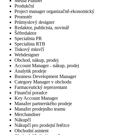
Media Planner
Produkční
Project manager organizačně-ekonomický
Promotér
Průmyslový designer
Redaktor, publicista, novinář
Šéfredaktor
Specialista PR
Specialista RTB
Tiskový mluvčí
Webdesigner
Obchod, nákup, prodej
Account Manager - nákup, prodej
Analytik prodeje
Business Development Manager
Category Manager v obchodu
Farmaceutický reprezentant
Finanční poradce
Key Account Manager
Manažer partnerského prodeje
Manažer prodejního teamu
Merchandiser
Nákupčí
Nákupčí pro prodejní řetězce
Obchodní asistent