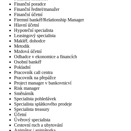
Finanční poradce
Finanční ředitel/manažer
Finanční účetní
Firemní bankéř/Relationship Manager
Hlavní účetní
Hypoteční specialista
Leasingový specialista
Makléř, dohodce
Metodik
Mzdová účetní
Odhadce v ekonomice a financích
Osobní bankéř
Pokladní
Pracovník call centra
Pracovník na přepážce
Project manager v bankovnicví
Risk manager
Směnárník
Specialista pohledávek
Specialista splátkového prodeje
Specialista treasury
Účetní
Úvěrový specialista
Cestovní ruch a ubytování
Animátor / animátorka