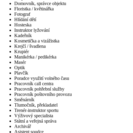
Domovník, správce objektu
Floristka / květinářka
Fotograf
Hlídání dětí
Hosteska
Instruktor lyžování
Kadeřník
Kosmetička a vizážistka
Krejčí / švadlena
Krupiér
Manikérka / pedikérka
Masér
Optik
Plavčík
Poradce využití volného času
Pracovník call centra
Pracovník pohřební služby
Pracovník poštovního provozu
Směnárník
Tlumočník, překladatel
Trenér-instruktor sportu
Výživový specialista
Státní a veřejná správa
Archivář
Asistent soudce