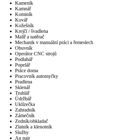
Kameník
Kamnář
Kominík
Kovář
Kožešník
Krejčí / švadlena
Malíř a natěrač
Mechanik v manuální práci a řemeslech
Obuvník
Operátor CNC strojů
Podlahář
Popelář
Práce doma
Pracovník automyčky
Pradlena
Sklenář
Truhlář
Údržbář
Uklízečka
Zahradník
Zámečník
Zedník/obkladač
Zlatník a klenotník
Služby
Au pair