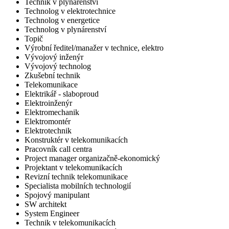
Technik v plynárenství
Technolog v elektrotechnice
Technolog v energetice
Technolog v plynárenství
Topič
Výrobní ředitel/manažer v technice, elektro
Vývojový inženýr
Vývojový technolog
Zkušební technik
Telekomunikace
Elektrikář - slaboproud
Elektroinženýr
Elektromechanik
Elektromontér
Elektrotechnik
Konstruktér v telekomunikacích
Pracovník call centra
Project manager organizačně-ekonomický
Projektant v telekomunikacích
Revizní technik telekomunikace
Specialista mobilních technologií
Spojový manipulant
SW architekt
System Engineer
Technik v telekomunikacích