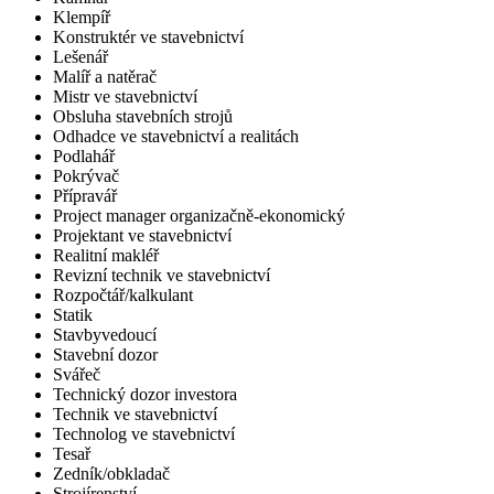
Klempíř
Konstruktér ve stavebnictví
Lešenář
Malíř a natěrač
Mistr ve stavebnictví
Obsluha stavebních strojů
Odhadce ve stavebnictví a realitách
Podlahář
Pokrývač
Přípravář
Project manager organizačně-ekonomický
Projektant ve stavebnictví
Realitní makléř
Revizní technik ve stavebnictví
Rozpočtář/kalkulant
Statik
Stavbyvedoucí
Stavební dozor
Svářeč
Technický dozor investora
Technik ve stavebnictví
Technolog ve stavebnictví
Tesař
Zedník/obkladač
Strojírenství