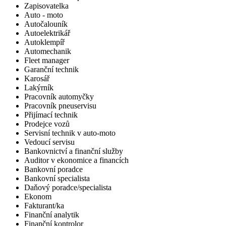
Zapisovatelka
Auto - moto
Autočalouník
Autoelektrikář
Autoklempíř
Automechanik
Fleet manager
Garanční technik
Karosář
Lakýrník
Pracovník automyčky
Pracovník pneuservisu
Přijímací technik
Prodejce vozů
Servisní technik v auto-moto
Vedoucí servisu
Bankovnictví a finanční služby
Auditor v ekonomice a financích
Bankovní poradce
Bankovní specialista
Daňový poradce/specialista
Ekonom
Fakturant/ka
Finanční analytik
Finanční kontrolor