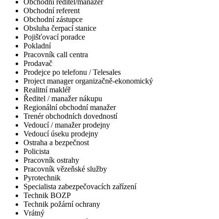
Obchodní ředitel/manažer
Obchodní referent
Obchodní zástupce
Obsluha čerpací stanice
Pojišťovací poradce
Pokladní
Pracovník call centra
Prodavač
Prodejce po telefonu / Telesales
Project manager organizačně-ekonomický
Realitní makléř
Ředitel / manažer nákupu
Regionální obchodní manažer
Trenér obchodních dovedností
Vedoucí / manažer prodejny
Vedoucí úseku prodejny
Ostraha a bezpečnost
Policista
Pracovník ostrahy
Pracovník vězeňské služby
Pyrotechnik
Specialista zabezpečovacích zařízení
Technik BOZP
Technik požární ochrany
Vrátný