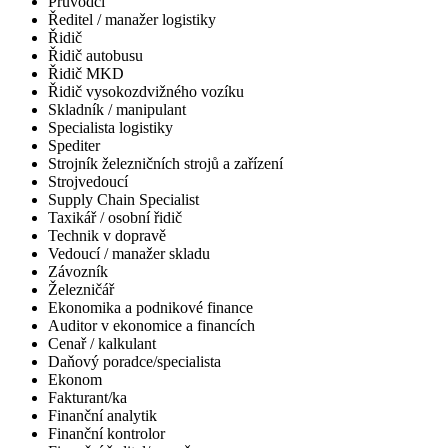
Průvodčí
Ředitel / manažer logistiky
Řidič
Řidič autobusu
Řidič MKD
Řidič vysokozdvižného vozíku
Skladník / manipulant
Specialista logistiky
Spediter
Strojník železničních strojů a zařízení
Strojvedoucí
Supply Chain Specialist
Taxikář / osobní řidič
Technik v dopravě
Vedoucí / manažer skladu
Závozník
Železničář
Ekonomika a podnikové finance
Auditor v ekonomice a financích
Cenař / kalkulant
Daňový poradce/specialista
Ekonom
Fakturant/ka
Finanční analytik
Finanční kontrolor