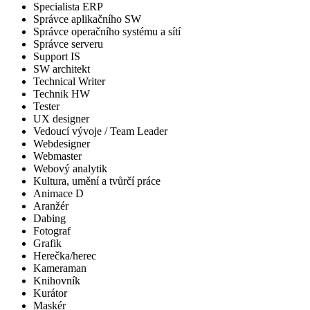
Specialista ERP
Správce aplikačního SW
Správce operačního systému a sítí
Správce serveru
Support IS
SW architekt
Technical Writer
Technik HW
Tester
UX designer
Vedoucí vývoje / Team Leader
Webdesigner
Webmaster
Webový analytik
Kultura, umění a tvůrčí práce
Animace D
Aranžér
Dabing
Fotograf
Grafik
Herečka/herec
Kameraman
Knihovník
Kurátor
Maskér