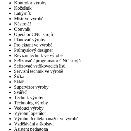
Kontrolor výroby
Kožešník
Lakýrník
Mistr ve výrobě
Nástrojář
Obuvník
Operátor CNC strojů
Plánovač výroby
Projektant ve výrobě
Průmyslový designer
Revizní technik ve výrobě
Seřizovač / programátor CNC strojů
Seřizovač vstřikovacích lisů
Servisní technik ve výrobě
Šička
Sklář
Supervizor výroby
Svářeč
Technik výroby
Technolog výroby
Vedoucí výroby
Výrobní operátor
Výrobní ředitel/manažer ve výrobě
Vzdělávání a školství
Asistent pedagoga