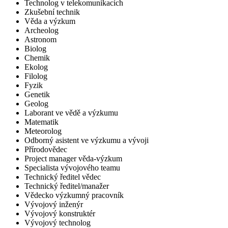
Technolog v telekomunikacích
Zkušební technik
Věda a výzkum
Archeolog
Astronom
Biolog
Chemik
Ekolog
Filolog
Fyzik
Genetik
Geolog
Laborant ve vědě a výzkumu
Matematik
Meteorolog
Odborný asistent ve výzkumu a vývoji
Přírodovědec
Project manager věda-výzkum
Specialista vývojového teamu
Technický ředitel vědec
Technický ředitel/manažer
Vědecko výzkumný pracovník
Vývojový inženýr
Vývojový konstruktér
Vývojový technolog