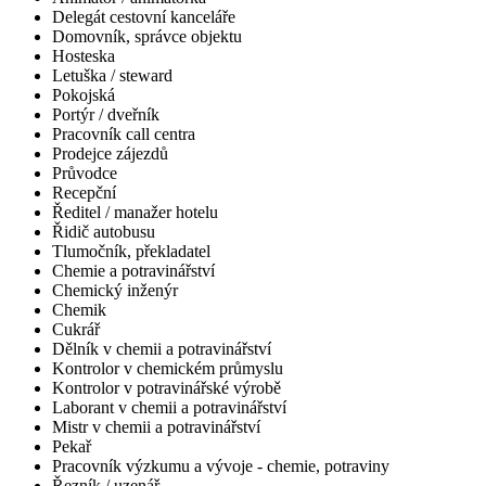
Delegát cestovní kanceláře
Domovník, správce objektu
Hosteska
Letuška / steward
Pokojská
Portýr / dveřník
Pracovník call centra
Prodejce zájezdů
Průvodce
Recepční
Ředitel / manažer hotelu
Řidič autobusu
Tlumočník, překladatel
Chemie a potravinářství
Chemický inženýr
Chemik
Cukrář
Dělník v chemii a potravinářství
Kontrolor v chemickém průmyslu
Kontrolor v potravinářské výrobě
Laborant v chemii a potravinářství
Mistr v chemii a potravinářství
Pekař
Pracovník výzkumu a vývoje - chemie, potraviny
Řezník / uzenář