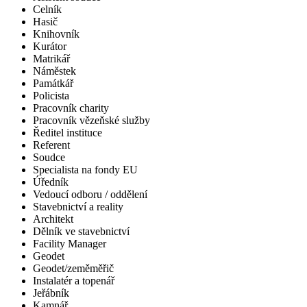
Celník
Hasič
Knihovník
Kurátor
Matrikář
Náměstek
Památkář
Policista
Pracovník charity
Pracovník vězeňské služby
Ředitel instituce
Referent
Soudce
Specialista na fondy EU
Úředník
Vedoucí odboru / oddělení
Stavebnictví a reality
Architekt
Dělník ve stavebnictví
Facility Manager
Geodet
Geodet/zeměměřič
Instalatér a topenář
Jeřábník
Kamnář