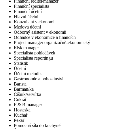
Finanční ředitel/manažer
Finanční specialista
Finanční účetní
Hlavní účetní
Konzultant v ekonomii
Mzdová účetní
Odborný asistent v ekonomii
Odhadce v ekonomice a financích
Project manager organizačně-ekonomický
Risk manager
Specialista pohledávek
Specialista reportingu
Statistik
Účetní
Účetní metodik
Gastronomie a pohostinství
Barista
Barman/ka
Číšník/servírka
Cukrář
F & B manager
Hosteska
Kuchař
Pekař
Pomocná síla do kuchyně