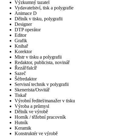
Výzkumný tazatel
Vydavatelství, tisk a polygrafie
Animace D
Dělník v tisku, polygrafii
Designer
DTP operátor
Editor
Grafik
Knihař
Korektor
Mistr v tisku a polygrafii
Redaktor, publicista, novinář
Řezář/falcíř
Sazeč
Šéfredaktor
Servisní technik v polygrafii
Skenerista/Osvitář
Tiskař
Výrobní ředitel/manažer v tisku
Výroba a průmysl
Dělník ve výrobě
Horník / těžební pracovník
Hutník
Keramik
Konstruktér ve výrobě