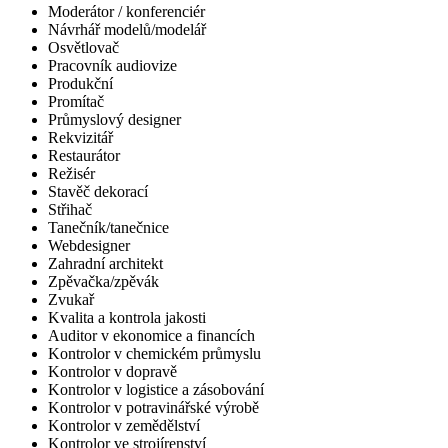
Moderátor / konferenciér
Návrhář modelů/modelář
Osvětlovač
Pracovník audiovize
Produkční
Promítač
Průmyslový designer
Rekvizitář
Restaurátor
Režisér
Stavěč dekorací
Střihač
Tanečník/tanečnice
Webdesigner
Zahradní architekt
Zpěvačka/zpěvák
Zvukař
Kvalita a kontrola jakosti
Auditor v ekonomice a financích
Kontrolor v chemickém průmyslu
Kontrolor v dopravě
Kontrolor v logistice a zásobování
Kontrolor v potravinářské výrobě
Kontrolor v zemědělství
Kontrolor ve strojírenství