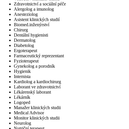
Zdravotnictví a sociální péče
Alergolog a imunolog
Anesteziolog
Asistent klinických studií
Biomed.inženýrství
Chirurg
Dentální hygienisti
Dermatolog
Diabetolog
Ergoterapeut
Farmaceutický reprezentant
Fyzioterapeut
Gynekolog a porodník
Hygienik
Internista
Kardiolog a kardiochirurg
Laborant ve zdravotnictví
Lékárenský laborant
Lékárník
Logoped
Manažer klinických studii
Medical Advisor
Monitor klinických studii
Neurolog
Nutriční terapeut