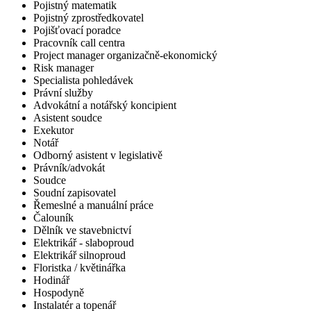
Pojistný matematik
Pojistný zprostředkovatel
Pojišťovací poradce
Pracovník call centra
Project manager organizačně-ekonomický
Risk manager
Specialista pohledávek
Právní služby
Advokátní a notářský koncipient
Asistent soudce
Exekutor
Notář
Odborný asistent v legislativě
Právník/advokát
Soudce
Soudní zapisovatel
Řemeslné a manuální práce
Čalouník
Dělník ve stavebnictví
Elektrikář - slaboproud
Elektrikář silnoproud
Floristka / květinářka
Hodinář
Hospodyně
Instalatér a topenář