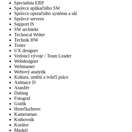
Specialista ERP
Správce aplikačního SW
Správce operačního systému a sítí
Správce serveru
Support IS
SW architekt
Technical Writer
Technik HW
Tester
UX designer
Vedoucí vývoje / Team Leader
Webdesigner
Webmaster
Webový analytik
Kultura, umění a tvůrčí práce
Animace D
Aranžér
Dabing
Fotograf
Grafik
Herečka/herec
Kameraman
Knihovník
Kurátor
Maskér