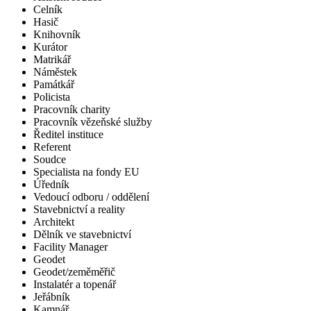
Celník
Hasič
Knihovník
Kurátor
Matrikář
Náměstek
Památkář
Policista
Pracovník charity
Pracovník vězeňské služby
Ředitel instituce
Referent
Soudce
Specialista na fondy EU
Úředník
Vedoucí odboru / oddělení
Stavebnictví a reality
Architekt
Dělník ve stavebnictví
Facility Manager
Geodet
Geodet/zeměměřič
Instalatér a topenář
Jeřábník
Kamnář