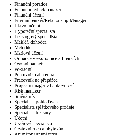
Finanční poradce
Finanční ředitel/manažer
Finanční účetní
Firemní bankéř/Relationship Manager
Hlavní účetní
Hypoteční specialista
Leasingový specialista
Makléř, dohodce
Metodik
Mzdová účetní
Odhadce v ekonomice a financích
Osobní bankéř
Pokladní
Pracovník call centra
Pracovník na přepážce
Project manager v bankovnicví
Risk manager
Směnárník
Specialista pohledávek
Specialista splátkového prodeje
Specialista treasury
Účetní
Úvěrový specialista
Cestovní ruch a ubytování
Animátor / animátorka