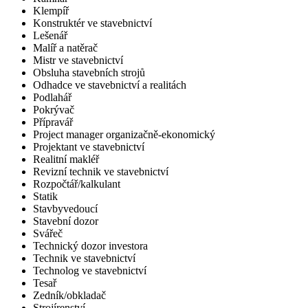
Klempíř
Konstruktér ve stavebnictví
Lešenář
Malíř a natěrač
Mistr ve stavebnictví
Obsluha stavebních strojů
Odhadce ve stavebnictví a realitách
Podlahář
Pokrývač
Přípravář
Project manager organizačně-ekonomický
Projektant ve stavebnictví
Realitní makléř
Revizní technik ve stavebnictví
Rozpočtář/kalkulant
Statik
Stavbyvedoucí
Stavební dozor
Svářeč
Technický dozor investora
Technik ve stavebnictví
Technolog ve stavebnictví
Tesař
Zedník/obkladač
Strojírenství