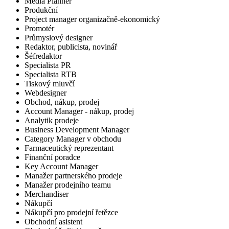
Media Planner
Produkční
Project manager organizačně-ekonomický
Promotér
Průmyslový designer
Redaktor, publicista, novinář
Šéfredaktor
Specialista PR
Specialista RTB
Tiskový mluvčí
Webdesigner
Obchod, nákup, prodej
Account Manager - nákup, prodej
Analytik prodeje
Business Development Manager
Category Manager v obchodu
Farmaceutický reprezentant
Finanční poradce
Key Account Manager
Manažer partnerského prodeje
Manažer prodejního teamu
Merchandiser
Nákupčí
Nákupčí pro prodejní řetězce
Obchodní asistent