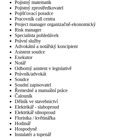
Pojistný matematik
Pojistný zprostředkovatel
Pojišťovací poradce
Pracovník call centra
Project manager organizačně-ekonomický
Risk manager
Specialista pohledávek
Právní služby
Advokátní a notářský koncipient
Asistent soudce
Exekutor
Notář
Odborný asistent v legislativě
Právník/advokát
Soudce
Soudní zapisovatel
Řemeslné a manuální práce
Čalouník
Dělník ve stavebnictví
Elektrikář - slaboproud
Elektrikář silnoproud
Floristka / květinářka
Hodinář
Hospodyně
Instalatér a topenář