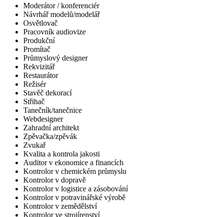
Moderátor / konferenciér
Návrhář modelů/modelář
Osvětlovač
Pracovník audiovize
Produkční
Promítač
Průmyslový designer
Rekvizitář
Restaurátor
Režisér
Stavěč dekorací
Střihač
Tanečník/tanečnice
Webdesigner
Zahradní architekt
Zpěvačka/zpěvák
Zvukař
Kvalita a kontrola jakosti
Auditor v ekonomice a financích
Kontrolor v chemickém průmyslu
Kontrolor v dopravě
Kontrolor v logistice a zásobování
Kontrolor v potravinářské výrobě
Kontrolor v zemědělství
Kontrolor ve strojírenství