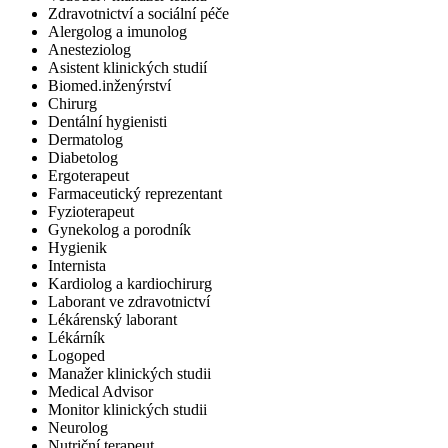
Zdravotnictví a sociální péče
Alergolog a imunolog
Anesteziolog
Asistent klinických studií
Biomed.inženýrství
Chirurg
Dentální hygienisti
Dermatolog
Diabetolog
Ergoterapeut
Farmaceutický reprezentant
Fyzioterapeut
Gynekolog a porodník
Hygienik
Internista
Kardiolog a kardiochirurg
Laborant ve zdravotnictví
Lékárenský laborant
Lékárník
Logoped
Manažer klinických studii
Medical Advisor
Monitor klinických studii
Neurolog
Nutriční terapeut