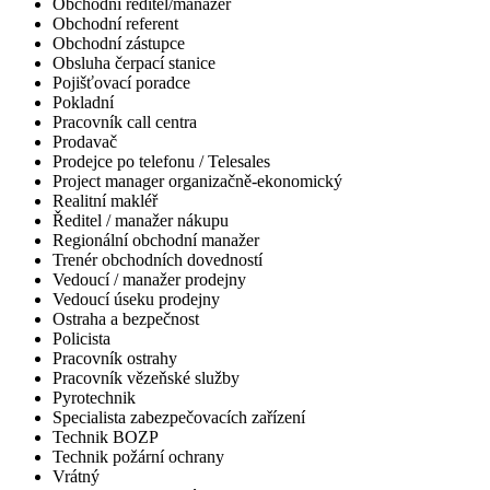
Obchodní ředitel/manažer
Obchodní referent
Obchodní zástupce
Obsluha čerpací stanice
Pojišťovací poradce
Pokladní
Pracovník call centra
Prodavač
Prodejce po telefonu / Telesales
Project manager organizačně-ekonomický
Realitní makléř
Ředitel / manažer nákupu
Regionální obchodní manažer
Trenér obchodních dovedností
Vedoucí / manažer prodejny
Vedoucí úseku prodejny
Ostraha a bezpečnost
Policista
Pracovník ostrahy
Pracovník vězeňské služby
Pyrotechnik
Specialista zabezpečovacích zařízení
Technik BOZP
Technik požární ochrany
Vrátný