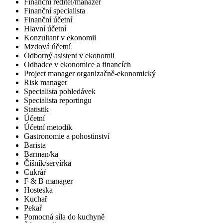
Finanční ředitel/manažer
Finanční specialista
Finanční účetní
Hlavní účetní
Konzultant v ekonomii
Mzdová účetní
Odborný asistent v ekonomii
Odhadce v ekonomice a financích
Project manager organizačně-ekonomický
Risk manager
Specialista pohledávek
Specialista reportingu
Statistik
Účetní
Účetní metodik
Gastronomie a pohostinství
Barista
Barman/ka
Číšník/servírka
Cukrář
F & B manager
Hosteska
Kuchař
Pekař
Pomocná síla do kuchyně