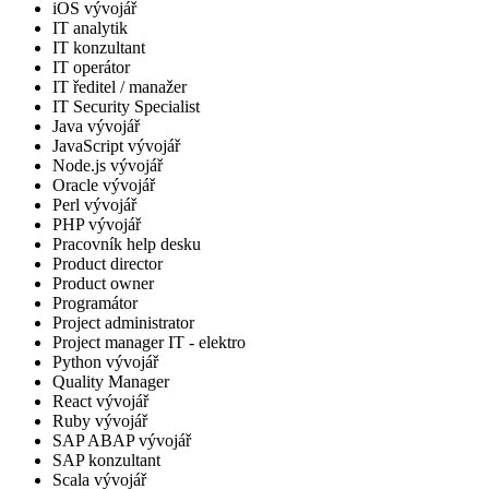
iOS vývojář
IT analytik
IT konzultant
IT operátor
IT ředitel / manažer
IT Security Specialist
Java vývojář
JavaScript vývojář
Node.js vývojář
Oracle vývojář
Perl vývojář
PHP vývojář
Pracovník help desku
Product director
Product owner
Programátor
Project administrator
Project manager IT - elektro
Python vývojář
Quality Manager
React vývojář
Ruby vývojář
SAP ABAP vývojář
SAP konzultant
Scala vývojář