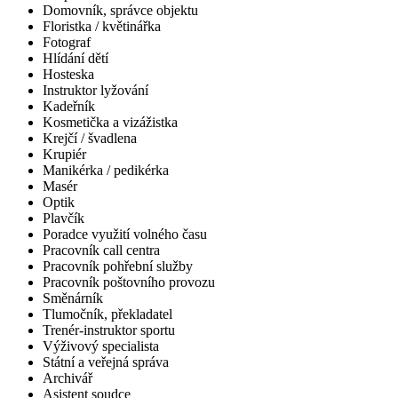
Domovník, správce objektu
Floristka / květinářka
Fotograf
Hlídání dětí
Hosteska
Instruktor lyžování
Kadeřník
Kosmetička a vizážistka
Krejčí / švadlena
Krupiér
Manikérka / pedikérka
Masér
Optik
Plavčík
Poradce využití volného času
Pracovník call centra
Pracovník pohřební služby
Pracovník poštovního provozu
Směnárník
Tlumočník, překladatel
Trenér-instruktor sportu
Výživový specialista
Státní a veřejná správa
Archivář
Asistent soudce