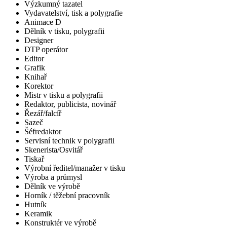
Výzkumný tazatel
Vydavatelství, tisk a polygrafie
Animace D
Dělník v tisku, polygrafii
Designer
DTP operátor
Editor
Grafik
Knihař
Korektor
Mistr v tisku a polygrafii
Redaktor, publicista, novinář
Řezář/falcíř
Sazeč
Šéfredaktor
Servisní technik v polygrafii
Skenerista/Osvitář
Tiskař
Výrobní ředitel/manažer v tisku
Výroba a průmysl
Dělník ve výrobě
Horník / těžební pracovník
Hutník
Keramik
Konstruktér ve výrobě