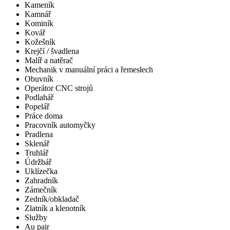
Kameník
Kamnář
Kominík
Kovář
Kožešník
Krejčí / švadlena
Malíř a natěrač
Mechanik v manuální práci a řemeslech
Obuvník
Operátor CNC strojů
Podlahář
Popelář
Práce doma
Pracovník automyčky
Pradlena
Sklenář
Truhlář
Údržbář
Uklízečka
Zahradník
Zámečník
Zedník/obkladač
Zlatník a klenotník
Služby
Au pair