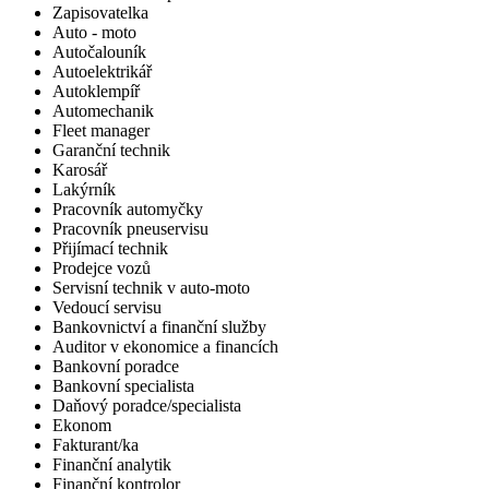
Zapisovatelka
Auto - moto
Autočalouník
Autoelektrikář
Autoklempíř
Automechanik
Fleet manager
Garanční technik
Karosář
Lakýrník
Pracovník automyčky
Pracovník pneuservisu
Přijímací technik
Prodejce vozů
Servisní technik v auto-moto
Vedoucí servisu
Bankovnictví a finanční služby
Auditor v ekonomice a financích
Bankovní poradce
Bankovní specialista
Daňový poradce/specialista
Ekonom
Fakturant/ka
Finanční analytik
Finanční kontrolor