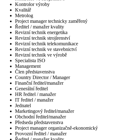
Kontrolor výroby
Kvalitář
Metrolog
Project manager technicky zaměřený
Ředitel / manažer kvality
Revizní technik energetika
Revizní technik strojírenství
Revizní technik telekomunikace
Revizní technik ve stavebnictví
Revizní technik ve výrobě
Specialista ISO
Management
Člen představenstva
Country Director / Manager
Finanční ředitel/manažer
Generální ředitel
HR ředitel / manažer
IT ředitel / manažer
Jednatel
Marketingový ředitel/manažer
Obchodní ředitel/manažer
Předseda představenstva
Project manager organizačně-ekonomický
Provozní ředitel / manažer
Ředitel / manažer kvality