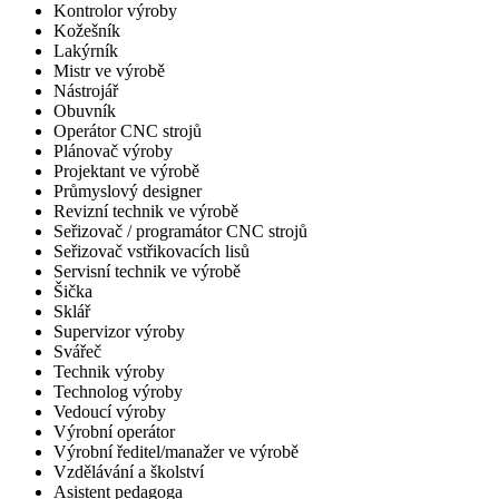
Kontrolor výroby
Kožešník
Lakýrník
Mistr ve výrobě
Nástrojář
Obuvník
Operátor CNC strojů
Plánovač výroby
Projektant ve výrobě
Průmyslový designer
Revizní technik ve výrobě
Seřizovač / programátor CNC strojů
Seřizovač vstřikovacích lisů
Servisní technik ve výrobě
Šička
Sklář
Supervizor výroby
Svářeč
Technik výroby
Technolog výroby
Vedoucí výroby
Výrobní operátor
Výrobní ředitel/manažer ve výrobě
Vzdělávání a školství
Asistent pedagoga