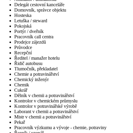
Delegát cestovní kanceláře
Domovník, správce objektu
Hosteska
Letuška / steward
Pokojská
Portýr / dveřník
Pracovník call centra
Prodejce zájezdů
Průvodce
Recepční
Ředitel / manažer hotelu
Řidič autobusu
Tlumočník, překladatel
Chemie a potravinářství
Chemický inženýr
Chemik
Cukrář
Dělník v chemii a potravinářství
Kontrolor v chemickém průmyslu
Kontrolor v potravinářské výrobě
Laborant v chemii a potravinářství
Mistr v chemii a potravinářství
Pekař
Pracovník výzkumu a vývoje - chemie, potraviny
Řezník / uzenář