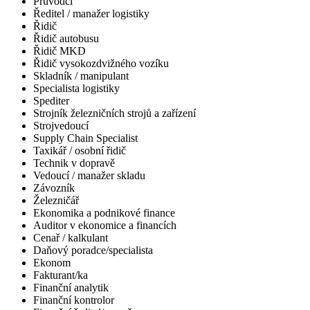
Průvodčí
Ředitel / manažer logistiky
Řidič
Řidič autobusu
Řidič MKD
Řidič vysokozdvižného vozíku
Skladník / manipulant
Specialista logistiky
Spediter
Strojník železničních strojů a zařízení
Strojvedoucí
Supply Chain Specialist
Taxikář / osobní řidič
Technik v dopravě
Vedoucí / manažer skladu
Závozník
Železničář
Ekonomika a podnikové finance
Auditor v ekonomice a financích
Cenař / kalkulant
Daňový poradce/specialista
Ekonom
Fakturant/ka
Finanční analytik
Finanční kontrolor