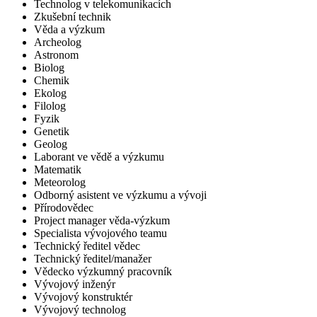
Technolog v telekomunikacích
Zkušební technik
Věda a výzkum
Archeolog
Astronom
Biolog
Chemik
Ekolog
Filolog
Fyzik
Genetik
Geolog
Laborant ve vědě a výzkumu
Matematik
Meteorolog
Odborný asistent ve výzkumu a vývoji
Přírodovědec
Project manager věda-výzkum
Specialista vývojového teamu
Technický ředitel vědec
Technický ředitel/manažer
Vědecko výzkumný pracovník
Vývojový inženýr
Vývojový konstruktér
Vývojový technolog