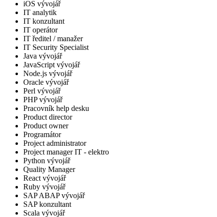
iOS vývojář
IT analytik
IT konzultant
IT operátor
IT ředitel / manažer
IT Security Specialist
Java vývojář
JavaScript vývojář
Node.js vývojář
Oracle vývojář
Perl vývojář
PHP vývojář
Pracovník help desku
Product director
Product owner
Programátor
Project administrator
Project manager IT - elektro
Python vývojář
Quality Manager
React vývojář
Ruby vývojář
SAP ABAP vývojář
SAP konzultant
Scala vývojář