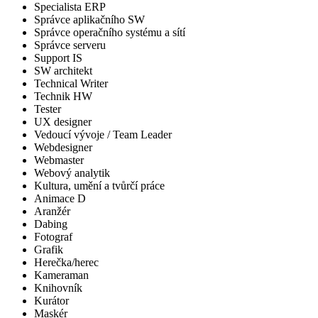
Specialista ERP
Správce aplikačního SW
Správce operačního systému a sítí
Správce serveru
Support IS
SW architekt
Technical Writer
Technik HW
Tester
UX designer
Vedoucí vývoje / Team Leader
Webdesigner
Webmaster
Webový analytik
Kultura, umění a tvůrčí práce
Animace D
Aranžér
Dabing
Fotograf
Grafik
Herečka/herec
Kameraman
Knihovník
Kurátor
Maskér