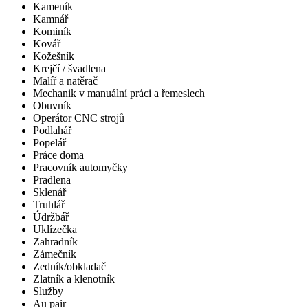
Kameník
Kamnář
Kominík
Kovář
Kožešník
Krejčí / švadlena
Malíř a natěrač
Mechanik v manuální práci a řemeslech
Obuvník
Operátor CNC strojů
Podlahář
Popelář
Práce doma
Pracovník automyčky
Pradlena
Sklenář
Truhlář
Údržbář
Uklízečka
Zahradník
Zámečník
Zedník/obkladač
Zlatník a klenotník
Služby
Au pair