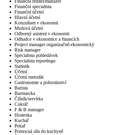
Finanční ředitel/manažer
Finanční specialista
Finanční účetní
Hlavní účetní
Konzultant v ekonomii
Mzdová účetní
Odborný asistent v ekonomii
Odhadce v ekonomice a financích
Project manager organizačně-ekonomický
Risk manager
Specialista pohledávek
Specialista reportingu
Statistik
Účetní
Účetní metodik
Gastronomie a pohostinství
Barista
Barman/ka
Číšník/servírka
Cukrář
F & B manager
Hosteska
Kuchař
Pekař
Pomocná síla do kuchyně