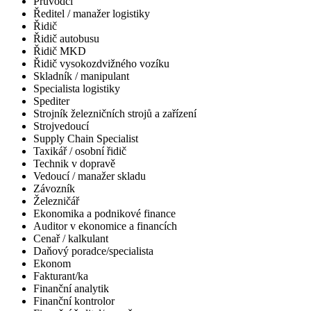
Průvodčí
Ředitel / manažer logistiky
Řidič
Řidič autobusu
Řidič MKD
Řidič vysokozdvižného vozíku
Skladník / manipulant
Specialista logistiky
Spediter
Strojník železničních strojů a zařízení
Strojvedoucí
Supply Chain Specialist
Taxikář / osobní řidič
Technik v dopravě
Vedoucí / manažer skladu
Závozník
Železničář
Ekonomika a podnikové finance
Auditor v ekonomice a financích
Cenař / kalkulant
Daňový poradce/specialista
Ekonom
Fakturant/ka
Finanční analytik
Finanční kontrolor