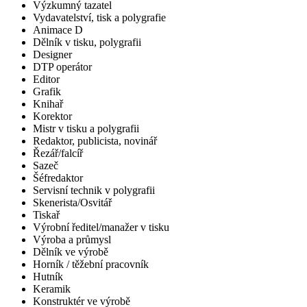
Výzkumný tazatel
Vydavatelství, tisk a polygrafie
Animace D
Dělník v tisku, polygrafii
Designer
DTP operátor
Editor
Grafik
Knihař
Korektor
Mistr v tisku a polygrafii
Redaktor, publicista, novinář
Řezář/falcíř
Sazeč
Šéfredaktor
Servisní technik v polygrafii
Skenerista/Osvitář
Tiskař
Výrobní ředitel/manažer v tisku
Výroba a průmysl
Dělník ve výrobě
Horník / těžební pracovník
Hutník
Keramik
Konstruktér ve výrobě