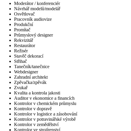
Moderátor / konferenciér
Návrhář modelů/modelář
Osvětlovač
Pracovník audiovize
Produkční
Promítač
Průmyslový designer
Rekvizitář
Restaurátor
Režisér
Stavěč dekorací
Střihač
Tanečník/tanečnice
Webdesigner
Zahradní architekt
Zpěvačka/zpěvák
Zvukař
Kvalita a kontrola jakosti
Auditor v ekonomice a financích
Kontrolor v chemickém průmyslu
Kontrolor v dopravě
Kontrolor v logistice a zásobování
Kontrolor v potravinářské výrobě
Kontrolor v zemědělství
Kontrolor ve strojírenství