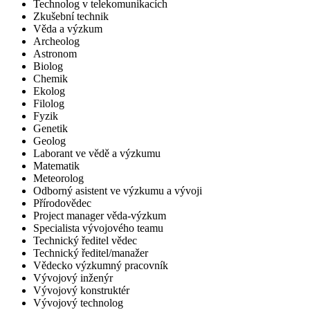
Technolog v telekomunikacích
Zkušební technik
Věda a výzkum
Archeolog
Astronom
Biolog
Chemik
Ekolog
Filolog
Fyzik
Genetik
Geolog
Laborant ve vědě a výzkumu
Matematik
Meteorolog
Odborný asistent ve výzkumu a vývoji
Přírodovědec
Project manager věda-výzkum
Specialista vývojového teamu
Technický ředitel vědec
Technický ředitel/manažer
Vědecko výzkumný pracovník
Vývojový inženýr
Vývojový konstruktér
Vývojový technolog