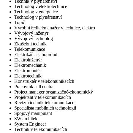
Technik v plynárenství
Technolog v elektrotechnice
Technolog v energetice
Technolog v plynárenství
Topič
Výrobní ředitel/manažer v technice, elektro
Vývojový inženýr
Vývojový technolog
Zkušební technik
Telekomunikace
Elektrikář - slaboproud
Elektroinženýr
Elektromechanik
Elektromontér
Elektrotechnik
Konstruktér v telekomunikacích
Pracovník call centra
Project manager organizačně-ekonomický
Projektant v telekomunikacích
Revizní technik telekomunikace
Specialista mobilních technologií
Spojový manipulant
SW architekt
System Engineer
Technik v telekomunikacích