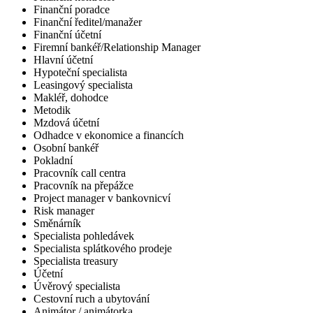
Finanční poradce
Finanční ředitel/manažer
Finanční účetní
Firemní bankéř/Relationship Manager
Hlavní účetní
Hypoteční specialista
Leasingový specialista
Makléř, dohodce
Metodik
Mzdová účetní
Odhadce v ekonomice a financích
Osobní bankéř
Pokladní
Pracovník call centra
Pracovník na přepážce
Project manager v bankovnicví
Risk manager
Směnárník
Specialista pohledávek
Specialista splátkového prodeje
Specialista treasury
Účetní
Úvěrový specialista
Cestovní ruch a ubytování
Animátor / animátorka