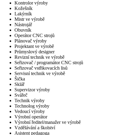
Kontrolor výroby
Kožešník
Lakýrník
Mistr ve výrobě
Nástrojář
Obuvník
Operátor CNC strojů
Plánovač výroby
Projektant ve výrobě
Průmyslový designer
Revizní technik ve výrobě
Seřizovač / programátor CNC strojů
Seřizovač vstřikovacích lisů
Servisní technik ve výrobě
Šička
Sklář
Supervizor výroby
Svářeč
Technik výroby
Technolog výroby
Vedoucí výroby
Výrobní operátor
Výrobní ředitel/manažer ve výrobě
Vzdělávání a školství
Asistent pedagoga