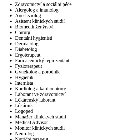
Zdravotnictví a sociální péče
Alergolog a imunolog
Anesteziolog
Asistent klinických studií
Biomed.inženýrství
Chirurg
Dentální hygienisti
Dermatolog
Diabetolog
Ergoterapeut
Farmaceutický reprezentant
Fyzioterapeut
Gynekolog a porodník
Hygienik
Internista
Kardiolog a kardiochirurg
Laborant ve zdravotnictví
Lékárenský laborant
Lékárník
Logoped
Manažer klinických studii
Medical Advisor
Monitor klinických studii
Neurolog
Nutriční terapeut