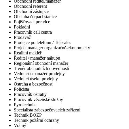
Obchodní ředitel/manažer
Obchodní referent
Obchodní zástupce
Obsluha čerpací stanice
Pojišťovací poradce
Pokladní
Pracovník call centra
Prodavač
Prodejce po telefonu / Telesales
Project manager organizačně-ekonomický
Realitní makléř
Ředitel / manažer nákupu
Regionální obchodní manažer
Trenér obchodních dovedností
Vedoucí / manažer prodejny
Vedoucí úseku prodejny
Ostraha a bezpečnost
Policista
Pracovník ostrahy
Pracovník vězeňské služby
Pyrotechnik
Specialista zabezpečovacích zařízení
Technik BOZP
Technik požární ochrany
Vrátný