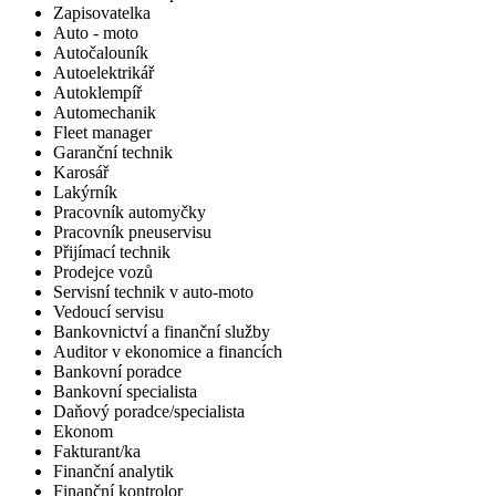
Zapisovatelka
Auto - moto
Autočalouník
Autoelektrikář
Autoklempíř
Automechanik
Fleet manager
Garanční technik
Karosář
Lakýrník
Pracovník automyčky
Pracovník pneuservisu
Přijímací technik
Prodejce vozů
Servisní technik v auto-moto
Vedoucí servisu
Bankovnictví a finanční služby
Auditor v ekonomice a financích
Bankovní poradce
Bankovní specialista
Daňový poradce/specialista
Ekonom
Fakturant/ka
Finanční analytik
Finanční kontrolor