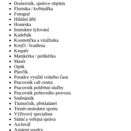
Domovník, správce objektu
Floristka / květinářka
Fotograf
Hlídání dětí
Hosteska
Instruktor lyžování
Kadeřník
Kosmetička a vizážistka
Krejčí / švadlena
Krupiér
Manikérka / pedikérka
Masér
Optik
Plavčík
Poradce využití volného času
Pracovník call centra
Pracovník pohřební služby
Pracovník poštovního provozu
Směnárník
Tlumočník, překladatel
Trenér-instruktor sportu
Výživový specialista
Státní a veřejná správa
Archivář
Asistent soudce