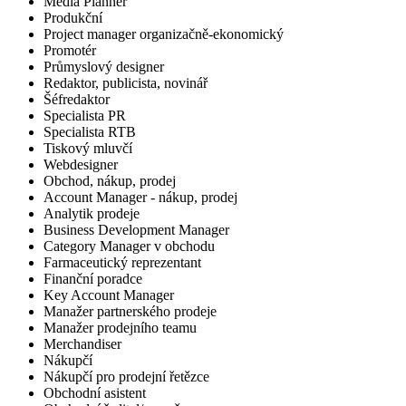
Media Planner
Produkční
Project manager organizačně-ekonomický
Promotér
Průmyslový designer
Redaktor, publicista, novinář
Šéfredaktor
Specialista PR
Specialista RTB
Tiskový mluvčí
Webdesigner
Obchod, nákup, prodej
Account Manager - nákup, prodej
Analytik prodeje
Business Development Manager
Category Manager v obchodu
Farmaceutický reprezentant
Finanční poradce
Key Account Manager
Manažer partnerského prodeje
Manažer prodejního teamu
Merchandiser
Nákupčí
Nákupčí pro prodejní řetězce
Obchodní asistent