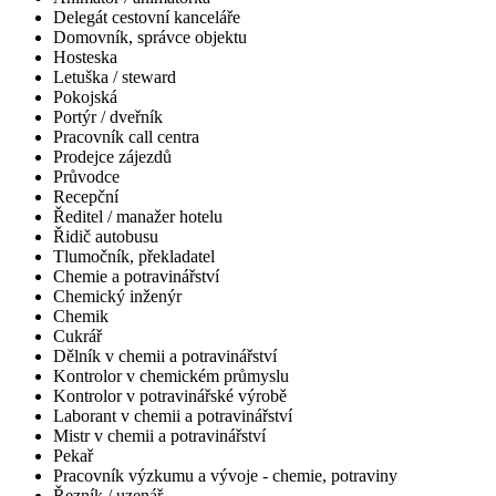
Delegát cestovní kanceláře
Domovník, správce objektu
Hosteska
Letuška / steward
Pokojská
Portýr / dveřník
Pracovník call centra
Prodejce zájezdů
Průvodce
Recepční
Ředitel / manažer hotelu
Řidič autobusu
Tlumočník, překladatel
Chemie a potravinářství
Chemický inženýr
Chemik
Cukrář
Dělník v chemii a potravinářství
Kontrolor v chemickém průmyslu
Kontrolor v potravinářské výrobě
Laborant v chemii a potravinářství
Mistr v chemii a potravinářství
Pekař
Pracovník výzkumu a vývoje - chemie, potraviny
Řezník / uzenář