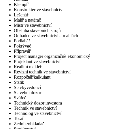
Klempíř
Konstruktér ve stavebnictví
Lešenář
Malíř a natěrač
Mistr ve stavebnictví
Obsluha stavebních strojů
Odhadce ve stavebnictví a realitách
Podlahář
Pokrývač
Přípravář
Project manager organizačně-ekonomický
Projektant ve stavebnictví
Realitní makléř
Revizní technik ve stavebnictví
Rozpočtář/kalkulant
Statik
Stavbyvedoucí
Stavební dozor
Svářeč
Technický dozor investora
Technik ve stavebnictví
Technolog ve stavebnictví
Tesař
Zedník/obkladač
Strojírenství