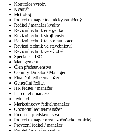
Kontrolor výroby
Kvalitář
Metrolog
Project manager technicky zaměřený
Ředitel / manažer kvality
Revizní technik energetika
Revizní technik strojírenství
Revizní technik telekomunikace
Revizní technik ve stavebnictví
Revizní technik ve výrobě
Specialista ISO
Management
Člen představenstva
Country Director / Manager
Finanční ředitel/manažer
Generální ředitel
HR ředitel / manažer
IT ředitel / manažer
Jednatel
Marketingový ředitel/manažer
Obchodní ředitel/manažer
Předseda představenstva
Project manager organizačně-ekonomický
Provozní ředitel / manažer
Ředitel / manažer kvality