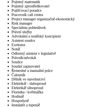
Pojistný matematik
Pojistný zprostředkovatel
Pojišťovací poradce
Pracovník call centra
Project manager organizačně-ekonomický
Risk manager
Specialista pohledávek
Právní služby
Advokátní a notářský koncipient
Asistent soudce
Exekutor
Notář
Odborný asistent v legislativě
Právník/advokát
Soudce
Soudní zapisovatel
Řemeslné a manuální práce
Čalouník
Dělník ve stavebnictví
Elektrikář - slaboproud
Elektrikář silnoproud
Floristka / květinářka
Hodinář
Hospodyně
Instalatér a topenář