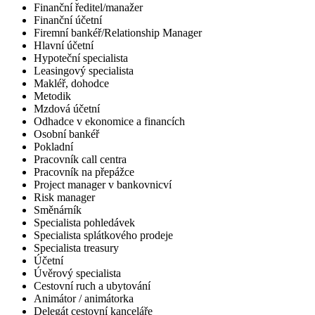
Finanční ředitel/manažer
Finanční účetní
Firemní bankéř/Relationship Manager
Hlavní účetní
Hypoteční specialista
Leasingový specialista
Makléř, dohodce
Metodik
Mzdová účetní
Odhadce v ekonomice a financích
Osobní bankéř
Pokladní
Pracovník call centra
Pracovník na přepážce
Project manager v bankovnicví
Risk manager
Směnárník
Specialista pohledávek
Specialista splátkového prodeje
Specialista treasury
Účetní
Úvěrový specialista
Cestovní ruch a ubytování
Animátor / animátorka
Delegát cestovní kanceláře