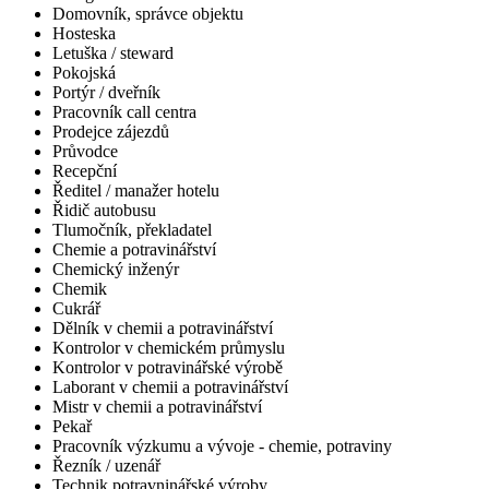
Domovník, správce objektu
Hosteska
Letuška / steward
Pokojská
Portýr / dveřník
Pracovník call centra
Prodejce zájezdů
Průvodce
Recepční
Ředitel / manažer hotelu
Řidič autobusu
Tlumočník, překladatel
Chemie a potravinářství
Chemický inženýr
Chemik
Cukrář
Dělník v chemii a potravinářství
Kontrolor v chemickém průmyslu
Kontrolor v potravinářské výrobě
Laborant v chemii a potravinářství
Mistr v chemii a potravinářství
Pekař
Pracovník výzkumu a vývoje - chemie, potraviny
Řezník / uzenář
Technik potravninářské výroby