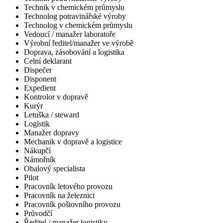
Technik v chemickém průmyslu
Technolog potravinářské výroby
Technolog v chemickém průmyslu
Vedoucí / manažer laboratoře
Výrobní ředitel/manažer ve výrobě
Doprava, zásobování a logistika
Celní deklarant
Dispečer
Disponent
Expedient
Kontrolor v dopravě
Kurýr
Letuška / steward
Logistik
Manažer dopravy
Mechanik v dopravě a logistice
Nákupčí
Námořník
Obalový specialista
Pilot
Pracovník letového provozu
Pracovník na železnici
Pracovník poštovního provozu
Průvodčí
Ředitel / manažer logistiky