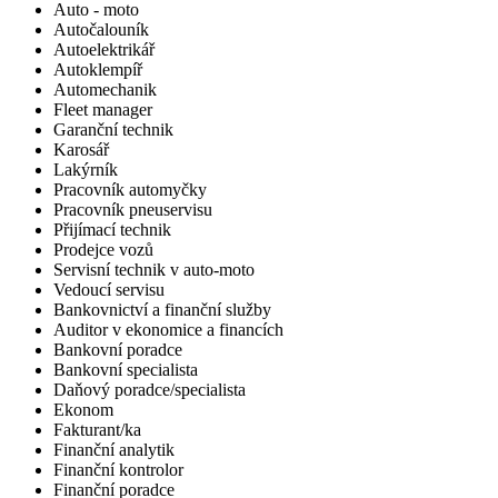
Auto - moto
Autočalouník
Autoelektrikář
Autoklempíř
Automechanik
Fleet manager
Garanční technik
Karosář
Lakýrník
Pracovník automyčky
Pracovník pneuservisu
Přijímací technik
Prodejce vozů
Servisní technik v auto-moto
Vedoucí servisu
Bankovnictví a finanční služby
Auditor v ekonomice a financích
Bankovní poradce
Bankovní specialista
Daňový poradce/specialista
Ekonom
Fakturant/ka
Finanční analytik
Finanční kontrolor
Finanční poradce