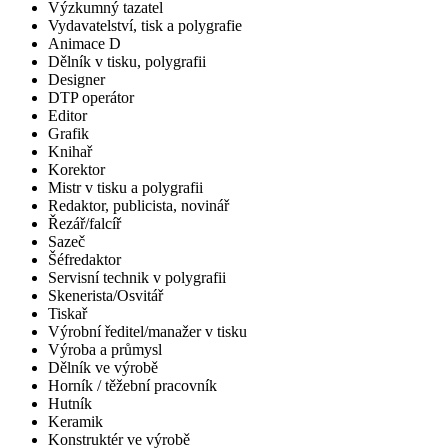
Výzkumný tazatel
Vydavatelství, tisk a polygrafie
Animace D
Dělník v tisku, polygrafii
Designer
DTP operátor
Editor
Grafik
Knihař
Korektor
Mistr v tisku a polygrafii
Redaktor, publicista, novinář
Řezář/falcíř
Sazeč
Šéfredaktor
Servisní technik v polygrafii
Skenerista/Osvitář
Tiskař
Výrobní ředitel/manažer v tisku
Výroba a průmysl
Dělník ve výrobě
Horník / těžební pracovník
Hutník
Keramik
Konstruktér ve výrobě