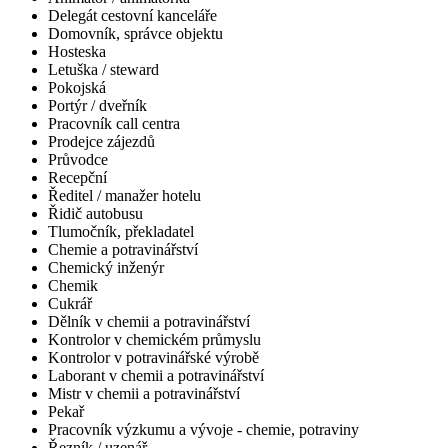
Delegát cestovní kanceláře
Domovník, správce objektu
Hosteska
Letuška / steward
Pokojská
Portýr / dveřník
Pracovník call centra
Prodejce zájezdů
Průvodce
Recepční
Ředitel / manažer hotelu
Řidič autobusu
Tlumočník, překladatel
Chemie a potravinářství
Chemický inženýr
Chemik
Cukrář
Dělník v chemii a potravinářství
Kontrolor v chemickém průmyslu
Kontrolor v potravinářské výrobě
Laborant v chemii a potravinářství
Mistr v chemii a potravinářství
Pekař
Pracovník výzkumu a vývoje - chemie, potraviny
Řezník / uzenář