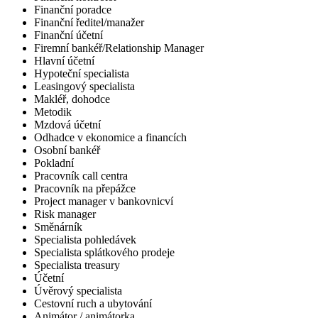
Finanční poradce
Finanční ředitel/manažer
Finanční účetní
Firemní bankéř/Relationship Manager
Hlavní účetní
Hypoteční specialista
Leasingový specialista
Makléř, dohodce
Metodik
Mzdová účetní
Odhadce v ekonomice a financích
Osobní bankéř
Pokladní
Pracovník call centra
Pracovník na přepážce
Project manager v bankovnicví
Risk manager
Směnárník
Specialista pohledávek
Specialista splátkového prodeje
Specialista treasury
Účetní
Úvěrový specialista
Cestovní ruch a ubytování
Animátor / animátorka