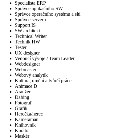
Specialista ERP
Správce aplikačního SW
Správce operačního systému a sítí
Správce serveru
Support IS
SW architekt
Technical Writer
Technik HW
Tester
UX designer
Vedoucí vývoje / Team Leader
Webdesigner
Webmaster
Webový analytik
Kultura, umění a tvůrčí práce
Animace D
Aranžér
Dabing
Fotograf
Grafik
Herečka/herec
Kameraman
Knihovník
Kurátor
Maskér