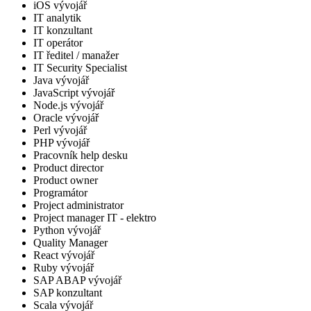
iOS vývojář
IT analytik
IT konzultant
IT operátor
IT ředitel / manažer
IT Security Specialist
Java vývojář
JavaScript vývojář
Node.js vývojář
Oracle vývojář
Perl vývojář
PHP vývojář
Pracovník help desku
Product director
Product owner
Programátor
Project administrator
Project manager IT - elektro
Python vývojář
Quality Manager
React vývojář
Ruby vývojář
SAP ABAP vývojář
SAP konzultant
Scala vývojář