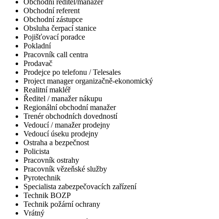
Obchodní ředitel/manažer
Obchodní referent
Obchodní zástupce
Obsluha čerpací stanice
Pojišťovací poradce
Pokladní
Pracovník call centra
Prodavač
Prodejce po telefonu / Telesales
Project manager organizačně-ekonomický
Realitní makléř
Ředitel / manažer nákupu
Regionální obchodní manažer
Trenér obchodních dovedností
Vedoucí / manažer prodejny
Vedoucí úseku prodejny
Ostraha a bezpečnost
Policista
Pracovník ostrahy
Pracovník vězeňské služby
Pyrotechnik
Specialista zabezpečovacích zařízení
Technik BOZP
Technik požární ochrany
Vrátný