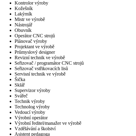
Kontrolor výroby
Kožešník
Lakýrník
Mistr ve výrobě
Nástrojář
Obuvník
Operátor CNC strojů
Plánovač výroby
Projektant ve výrobě
Průmyslový designer
Revizní technik ve výrobě
Seřizovač / programátor CNC strojů
Seřizovač vstřikovacích lisů
Servisní technik ve výrobě
Šička
Sklář
Supervizor výroby
Svářeč
Technik výroby
Technolog výroby
Vedoucí výroby
Výrobní operátor
Výrobní ředitel/manažer ve výrobě
Vzdělávání a školství
Asistent pedagoga