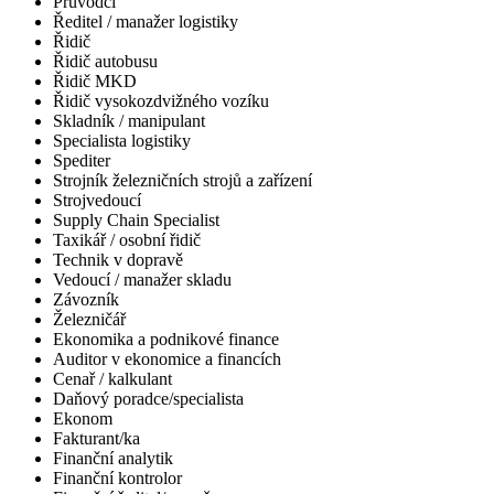
Průvodčí
Ředitel / manažer logistiky
Řidič
Řidič autobusu
Řidič MKD
Řidič vysokozdvižného vozíku
Skladník / manipulant
Specialista logistiky
Spediter
Strojník železničních strojů a zařízení
Strojvedoucí
Supply Chain Specialist
Taxikář / osobní řidič
Technik v dopravě
Vedoucí / manažer skladu
Závozník
Železničář
Ekonomika a podnikové finance
Auditor v ekonomice a financích
Cenař / kalkulant
Daňový poradce/specialista
Ekonom
Fakturant/ka
Finanční analytik
Finanční kontrolor