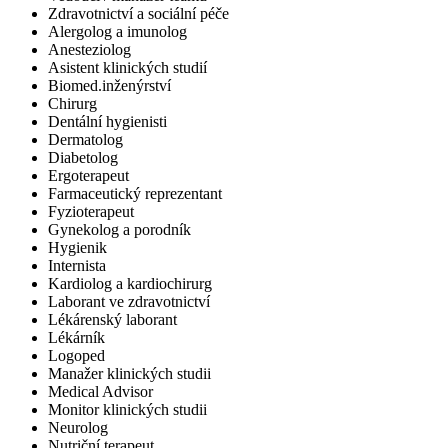
Zdravotnictví a sociální péče
Alergolog a imunolog
Anesteziolog
Asistent klinických studií
Biomed.inženýrství
Chirurg
Dentální hygienisti
Dermatolog
Diabetolog
Ergoterapeut
Farmaceutický reprezentant
Fyzioterapeut
Gynekolog a porodník
Hygienik
Internista
Kardiolog a kardiochirurg
Laborant ve zdravotnictví
Lékárenský laborant
Lékárník
Logoped
Manažer klinických studii
Medical Advisor
Monitor klinických studii
Neurolog
Nutriční terapeut