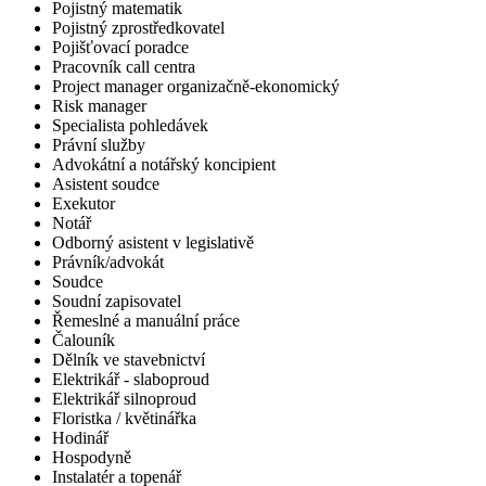
Pojistný matematik
Pojistný zprostředkovatel
Pojišťovací poradce
Pracovník call centra
Project manager organizačně-ekonomický
Risk manager
Specialista pohledávek
Právní služby
Advokátní a notářský koncipient
Asistent soudce
Exekutor
Notář
Odborný asistent v legislativě
Právník/advokát
Soudce
Soudní zapisovatel
Řemeslné a manuální práce
Čalouník
Dělník ve stavebnictví
Elektrikář - slaboproud
Elektrikář silnoproud
Floristka / květinářka
Hodinář
Hospodyně
Instalatér a topenář