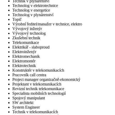
Technik v plynárenství
Technolog v elektrotechnice
Technolog v energetice
Technolog v plynárenství
Topič
Výrobní ředitel/manažer v technice, elektro
Vývojový inženýr
Vývojový technolog
Zkušební technik
Telekomunikace
Elektrikář - slaboproud
Elektroinženýr
Elektromechanik
Elektromontér
Elektrotechnik
Konstruktér v telekomunikacích
Pracovník call centra
Project manager organizačně-ekonomický
Projektant v telekomunikacích
Revizní technik telekomunikace
Specialista mobilních technologií
Spojový manipulant
SW architekt
System Engineer
Technik v telekomunikacích