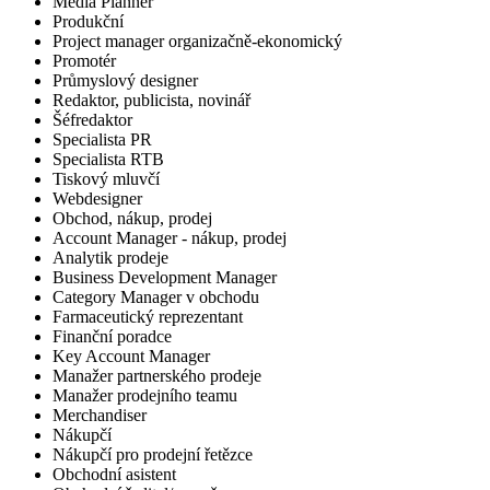
Media Planner
Produkční
Project manager organizačně-ekonomický
Promotér
Průmyslový designer
Redaktor, publicista, novinář
Šéfredaktor
Specialista PR
Specialista RTB
Tiskový mluvčí
Webdesigner
Obchod, nákup, prodej
Account Manager - nákup, prodej
Analytik prodeje
Business Development Manager
Category Manager v obchodu
Farmaceutický reprezentant
Finanční poradce
Key Account Manager
Manažer partnerského prodeje
Manažer prodejního teamu
Merchandiser
Nákupčí
Nákupčí pro prodejní řetězce
Obchodní asistent