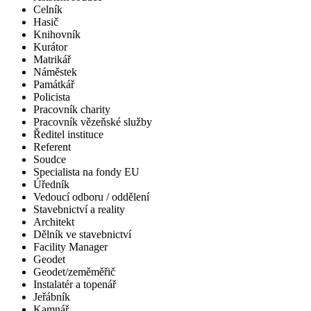
Celník
Hasič
Knihovník
Kurátor
Matrikář
Náměstek
Památkář
Policista
Pracovník charity
Pracovník vězeňské služby
Ředitel instituce
Referent
Soudce
Specialista na fondy EU
Úředník
Vedoucí odboru / oddělení
Stavebnictví a reality
Architekt
Dělník ve stavebnictví
Facility Manager
Geodet
Geodet/zeměměřič
Instalatér a topenář
Jeřábník
Kamnář