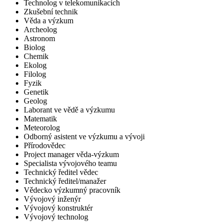
Technolog v telekomunikacích
Zkušební technik
Věda a výzkum
Archeolog
Astronom
Biolog
Chemik
Ekolog
Filolog
Fyzik
Genetik
Geolog
Laborant ve vědě a výzkumu
Matematik
Meteorolog
Odborný asistent ve výzkumu a vývoji
Přírodovědec
Project manager věda-výzkum
Specialista vývojového teamu
Technický ředitel vědec
Technický ředitel/manažer
Vědecko výzkumný pracovník
Vývojový inženýr
Vývojový konstruktér
Vývojový technolog