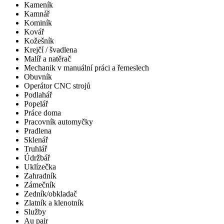
Kameník
Kamnář
Kominík
Kovář
Kožešník
Krejčí / švadlena
Malíř a natěrač
Mechanik v manuální práci a řemeslech
Obuvník
Operátor CNC strojů
Podlahář
Popelář
Práce doma
Pracovník automyčky
Pradlena
Sklenář
Truhlář
Údržbář
Uklízečka
Zahradník
Zámečník
Zedník/obkladač
Zlatník a klenotník
Služby
Au pair