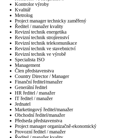
Kontrolor výroby
Kvalitář
Metrolog
Project manager technicky zaměřený
Ředitel / manažer kvality
Revizní technik energetika
Revizní technik strojírenství
Revizní technik telekomunikace
Revizní technik ve stavebnictví
Revizní technik ve výrobě
Specialista ISO
Management
Člen představenstva
Country Director / Manager
Finanční ředitel/manažer
Generální ředitel
HR ředitel / manažer
IT ředitel / manažer
Jednatel
Marketingový ředitel/manažer
Obchodní ředitel/manažer
Předseda představenstva
Project manager organizačně-ekonomický
Provozní ředitel / manažer
Ředitel / manažer kvality