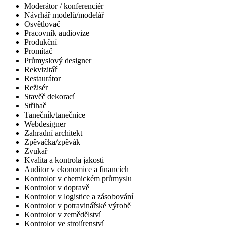
Moderátor / konferenciér
Návrhář modelů/modelář
Osvětlovač
Pracovník audiovize
Produkční
Promítač
Průmyslový designer
Rekvizitář
Restaurátor
Režisér
Stavěč dekorací
Střihač
Tanečník/tanečnice
Webdesigner
Zahradní architekt
Zpěvačka/zpěvák
Zvukař
Kvalita a kontrola jakosti
Auditor v ekonomice a financích
Kontrolor v chemickém průmyslu
Kontrolor v dopravě
Kontrolor v logistice a zásobování
Kontrolor v potravinářské výrobě
Kontrolor v zemědělství
Kontrolor ve strojírenství