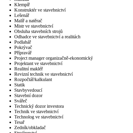
Klempíř
Konstruktér ve stavebnictví
Lešenář
Malíř a natěrač
Mistr ve stavebnictví
Obsluha stavebních strojů
Odhadce ve stavebnictví a realitách
Podlahář
Pokrývač
Přípravář
Project manager organizačně-ekonomický
Projektant ve stavebnictví
Realitní makléř
Revizní technik ve stavebnictví
Rozpočtář/kalkulant
Statik
Stavbyvedoucí
Stavební dozor
Svářeč
Technický dozor investora
Technik ve stavebnictví
Technolog ve stavebnictví
Tesař
Zedník/obkladač
Strojírenství