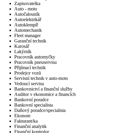
Zapisovatelka
Auto - moto
Autočalouník
Autoelektrikář
Autoklempíř
Automechanik
Fleet manager
Garanční technik
Karosář
Lakýrník
Pracovník automyčky
Pracovník pneuservisu
Přijímací technik
Prodejce vozů
Servisní technik v auto-moto
Vedoucí servisu
Bankovnictví a finanční služby
Auditor v ekonomice a financích
Bankovní poradce
Bankovní specialista
Daňový poradce/specialista
Ekonom
Fakturant/ka
Finanční analytik
Finanční kontrolor