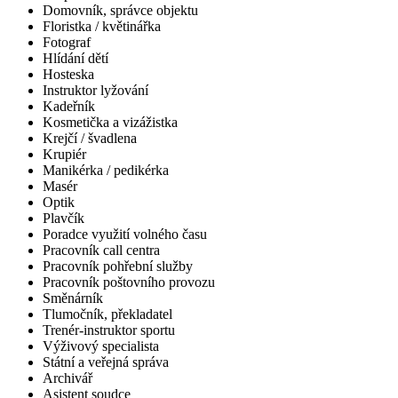
Domovník, správce objektu
Floristka / květinářka
Fotograf
Hlídání dětí
Hosteska
Instruktor lyžování
Kadeřník
Kosmetička a vizážistka
Krejčí / švadlena
Krupiér
Manikérka / pedikérka
Masér
Optik
Plavčík
Poradce využití volného času
Pracovník call centra
Pracovník pohřební služby
Pracovník poštovního provozu
Směnárník
Tlumočník, překladatel
Trenér-instruktor sportu
Výživový specialista
Státní a veřejná správa
Archivář
Asistent soudce