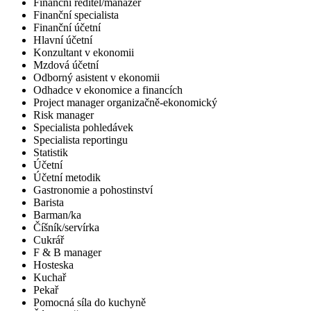
Finanční ředitel/manažer
Finanční specialista
Finanční účetní
Hlavní účetní
Konzultant v ekonomii
Mzdová účetní
Odborný asistent v ekonomii
Odhadce v ekonomice a financích
Project manager organizačně-ekonomický
Risk manager
Specialista pohledávek
Specialista reportingu
Statistik
Účetní
Účetní metodik
Gastronomie a pohostinství
Barista
Barman/ka
Číšník/servírka
Cukrář
F & B manager
Hosteska
Kuchař
Pekař
Pomocná síla do kuchyně