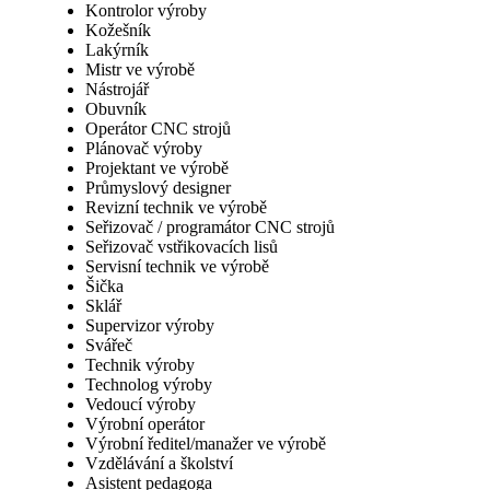
Kontrolor výroby
Kožešník
Lakýrník
Mistr ve výrobě
Nástrojář
Obuvník
Operátor CNC strojů
Plánovač výroby
Projektant ve výrobě
Průmyslový designer
Revizní technik ve výrobě
Seřizovač / programátor CNC strojů
Seřizovač vstřikovacích lisů
Servisní technik ve výrobě
Šička
Sklář
Supervizor výroby
Svářeč
Technik výroby
Technolog výroby
Vedoucí výroby
Výrobní operátor
Výrobní ředitel/manažer ve výrobě
Vzdělávání a školství
Asistent pedagoga