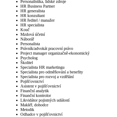
Personalistika, lidské zdroje
HR Business Partner
HR generalista
HR konzultant
HR ředitel / manažer
HR specialista
Kouč
Mzdová účetní
Náborář
Personalista
Právník/advokát pracovní právo
Project manager organizačně-ekonomický
Psycholog
Školitel
Specialista HR marketingu
Specialista pro odměňování a benefity
Specialista pro rozvoj a vzdělání
Pojišťovnictví
Asistent v pojišťovnictví
Finanční analytik
Finanční kontrolor
Likvidátor pojistných událostí
Makléř, dohodce
Metodik
Odhadce v pojišťovnictví