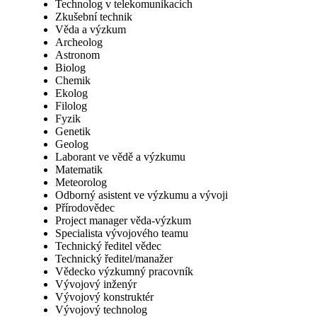
Technolog v telekomunikacích
Zkušební technik
Věda a výzkum
Archeolog
Astronom
Biolog
Chemik
Ekolog
Filolog
Fyzik
Genetik
Geolog
Laborant ve vědě a výzkumu
Matematik
Meteorolog
Odborný asistent ve výzkumu a vývoji
Přírodovědec
Project manager věda-výzkum
Specialista vývojového teamu
Technický ředitel vědec
Technický ředitel/manažer
Vědecko výzkumný pracovník
Vývojový inženýr
Vývojový konstruktér
Vývojový technolog