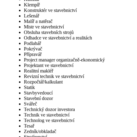
Klempíř
Konstruktér ve stavebnictví
Lešenář
Malíř a natěrač
Mistr ve stavebnictví
Obsluha stavebních strojů
Odhadce ve stavebnictví a realitách
Podlahář
Pokrývač
Přípravář
Project manager organizačně-ekonomický
Projektant ve stavebnictví
Realitní makléř
Revizní technik ve stavebnictví
Rozpočtář/kalkulant
Statik
Stavbyvedoucí
Stavební dozor
Svářeč
Technický dozor investora
Technik ve stavebnictví
Technolog ve stavebnictví
Tesař
Zedník/obkladač
Strojírenství