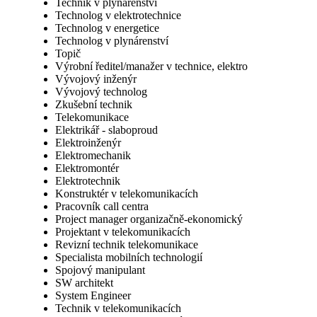
Technik v plynárenství
Technolog v elektrotechnice
Technolog v energetice
Technolog v plynárenství
Topič
Výrobní ředitel/manažer v technice, elektro
Vývojový inženýr
Vývojový technolog
Zkušební technik
Telekomunikace
Elektrikář - slaboproud
Elektroinženýr
Elektromechanik
Elektromontér
Elektrotechnik
Konstruktér v telekomunikacích
Pracovník call centra
Project manager organizačně-ekonomický
Projektant v telekomunikacích
Revizní technik telekomunikace
Specialista mobilních technologií
Spojový manipulant
SW architekt
System Engineer
Technik v telekomunikacích