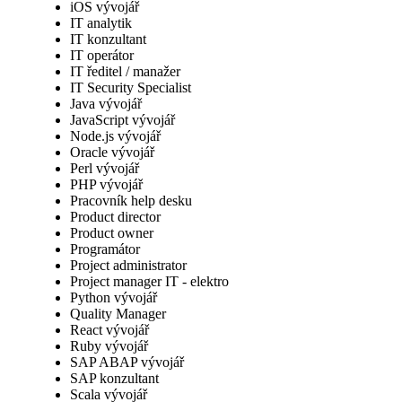
iOS vývojář
IT analytik
IT konzultant
IT operátor
IT ředitel / manažer
IT Security Specialist
Java vývojář
JavaScript vývojář
Node.js vývojář
Oracle vývojář
Perl vývojář
PHP vývojář
Pracovník help desku
Product director
Product owner
Programátor
Project administrator
Project manager IT - elektro
Python vývojář
Quality Manager
React vývojář
Ruby vývojář
SAP ABAP vývojář
SAP konzultant
Scala vývojář