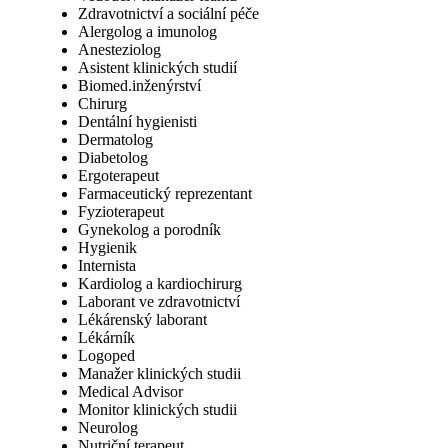
Zdravotnictví a sociální péče
Alergolog a imunolog
Anesteziolog
Asistent klinických studií
Biomed.inženýrství
Chirurg
Dentální hygienisti
Dermatolog
Diabetolog
Ergoterapeut
Farmaceutický reprezentant
Fyzioterapeut
Gynekolog a porodník
Hygienik
Internista
Kardiolog a kardiochirurg
Laborant ve zdravotnictví
Lékárenský laborant
Lékárník
Logoped
Manažer klinických studii
Medical Advisor
Monitor klinických studii
Neurolog
Nutriční terapeut