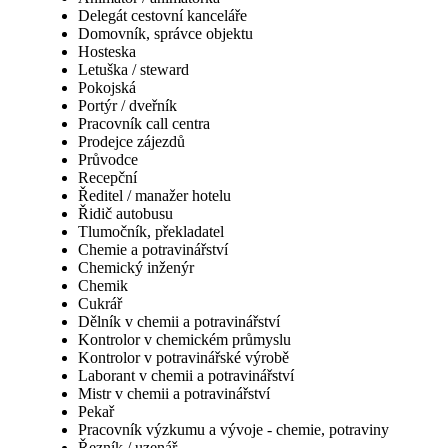
Delegát cestovní kanceláře
Domovník, správce objektu
Hosteska
Letuška / steward
Pokojská
Portýr / dveřník
Pracovník call centra
Prodejce zájezdů
Průvodce
Recepční
Ředitel / manažer hotelu
Řidič autobusu
Tlumočník, překladatel
Chemie a potravinářství
Chemický inženýr
Chemik
Cukrář
Dělník v chemii a potravinářství
Kontrolor v chemickém průmyslu
Kontrolor v potravinářské výrobě
Laborant v chemii a potravinářství
Mistr v chemii a potravinářství
Pekař
Pracovník výzkumu a vývoje - chemie, potraviny
Řezník / uzenář