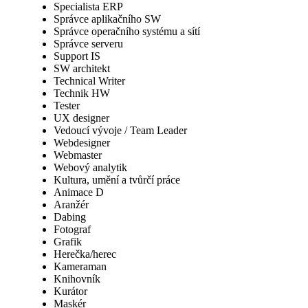
Specialista ERP
Správce aplikačního SW
Správce operačního systému a sítí
Správce serveru
Support IS
SW architekt
Technical Writer
Technik HW
Tester
UX designer
Vedoucí vývoje / Team Leader
Webdesigner
Webmaster
Webový analytik
Kultura, umění a tvůrčí práce
Animace D
Aranžér
Dabing
Fotograf
Grafik
Herečka/herec
Kameraman
Knihovník
Kurátor
Maskér