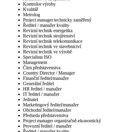
Kontrolor výroby
Kvalitář
Metrolog
Project manager technicky zaměřený
Ředitel / manažer kvality
Revizní technik energetika
Revizní technik strojírenství
Revizní technik telekomunikace
Revizní technik ve stavebnictví
Revizní technik ve výrobě
Specialista ISO
Management
Člen představenstva
Country Director / Manager
Finanční ředitel/manažer
Generální ředitel
HR ředitel / manažer
IT ředitel / manažer
Jednatel
Marketingový ředitel/manažer
Obchodní ředitel/manažer
Předseda představenstva
Project manager organizačně-ekonomický
Provozní ředitel / manažer
Ředitel / manažer kvality