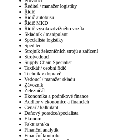
Průvodčí
Ředitel / manažer logistiky
Řidič
Řidič autobusu
Řidič MKD
Řidič vysokozdvižného vozíku
Skladník / manipulant
Specialista logistiky
Spediter
Strojník železničních strojů a zařízení
Strojvedoucí
Supply Chain Specialist
Taxikář / osobní řidič
Technik v dopravě
Vedoucí / manažer skladu
Závozník
Železničář
Ekonomika a podnikové finance
Auditor v ekonomice a financích
Cenař / kalkulant
Daňový poradce/specialista
Ekonom
Fakturant/ka
Finanční analytik
Finanční kontrolor