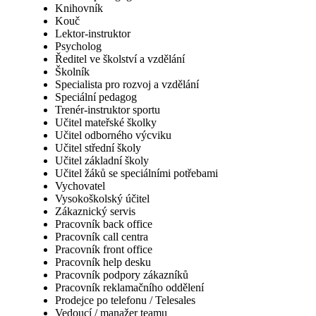
Knihovník
Kouč
Lektor-instruktor
Psycholog
Ředitel ve školství a vzdělání
Školník
Specialista pro rozvoj a vzdělání
Speciální pedagog
Trenér-instruktor sportu
Učitel mateřské školky
Učitel odborného výcviku
Učitel střední školy
Učitel základní školy
Učitel žáků se speciálními potřebami
Vychovatel
Vysokoškolský účitel
Zákaznický servis
Pracovník back office
Pracovník call centra
Pracovník front office
Pracovník help desku
Pracovník podpory zákazníků
Pracovník reklamačního oddělení
Prodejce po telefonu / Telesales
Vedoucí / manažer teamu