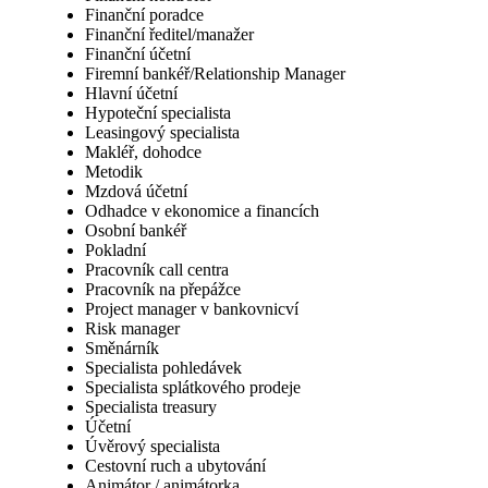
Finanční poradce
Finanční ředitel/manažer
Finanční účetní
Firemní bankéř/Relationship Manager
Hlavní účetní
Hypoteční specialista
Leasingový specialista
Makléř, dohodce
Metodik
Mzdová účetní
Odhadce v ekonomice a financích
Osobní bankéř
Pokladní
Pracovník call centra
Pracovník na přepážce
Project manager v bankovnicví
Risk manager
Směnárník
Specialista pohledávek
Specialista splátkového prodeje
Specialista treasury
Účetní
Úvěrový specialista
Cestovní ruch a ubytování
Animátor / animátorka