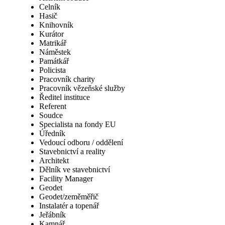
Celník
Hasič
Knihovník
Kurátor
Matrikář
Náměstek
Památkář
Policista
Pracovník charity
Pracovník vězeňské služby
Ředitel instituce
Referent
Soudce
Specialista na fondy EU
Úředník
Vedoucí odboru / oddělení
Stavebnictví a reality
Architekt
Dělník ve stavebnictví
Facility Manager
Geodet
Geodet/zeměměřič
Instalatér a topenář
Jeřábník
Kamnář