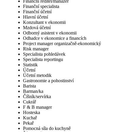
Finanční ředitel/manažer
Finanční specialista
Finanční účetní
Hlavní účetní
Konzultant v ekonomii
Mzdová účetní
Odborný asistent v ekonomii
Odhadce v ekonomice a financích
Project manager organizačně-ekonomický
Risk manager
Specialista pohledávek
Specialista reportingu
Statistik
Účetní
Účetní metodik
Gastronomie a pohostinství
Barista
Barman/ka
Číšník/servírka
Cukrář
F & B manager
Hosteska
Kuchař
Pekař
Pomocná síla do kuchyně