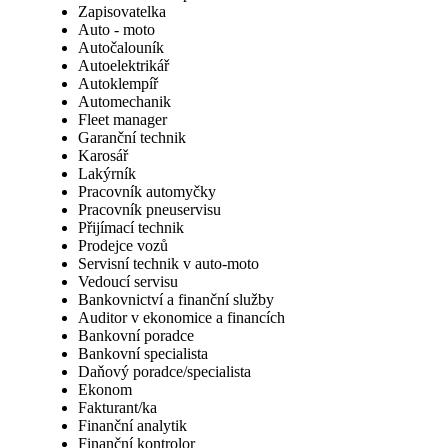
Zapisovatelka
Auto - moto
Autočalouník
Autoelektrikář
Autoklempíř
Automechanik
Fleet manager
Garanční technik
Karosář
Lakýrník
Pracovník automyčky
Pracovník pneuservisu
Přijímací technik
Prodejce vozů
Servisní technik v auto-moto
Vedoucí servisu
Bankovnictví a finanční služby
Auditor v ekonomice a financích
Bankovní poradce
Bankovní specialista
Daňový poradce/specialista
Ekonom
Fakturant/ka
Finanční analytik
Finanční kontrolor