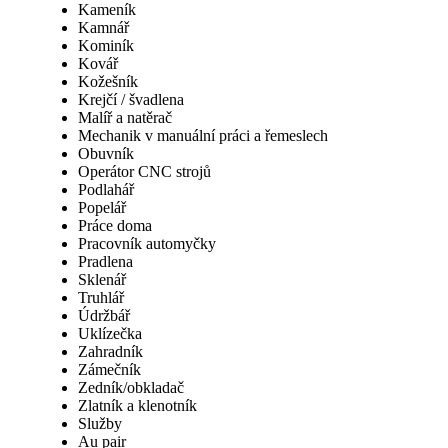
Kameník
Kamnář
Kominík
Kovář
Kožešník
Krejčí / švadlena
Malíř a natěrač
Mechanik v manuální práci a řemeslech
Obuvník
Operátor CNC strojů
Podlahář
Popelář
Práce doma
Pracovník automyčky
Pradlena
Sklenář
Truhlář
Údržbář
Uklízečka
Zahradník
Zámečník
Zedník/obkladač
Zlatník a klenotník
Služby
Au pair