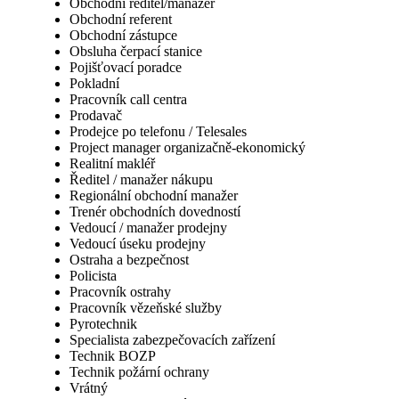
Obchodní ředitel/manažer
Obchodní referent
Obchodní zástupce
Obsluha čerpací stanice
Pojišťovací poradce
Pokladní
Pracovník call centra
Prodavač
Prodejce po telefonu / Telesales
Project manager organizačně-ekonomický
Realitní makléř
Ředitel / manažer nákupu
Regionální obchodní manažer
Trenér obchodních dovedností
Vedoucí / manažer prodejny
Vedoucí úseku prodejny
Ostraha a bezpečnost
Policista
Pracovník ostrahy
Pracovník vězeňské služby
Pyrotechnik
Specialista zabezpečovacích zařízení
Technik BOZP
Technik požární ochrany
Vrátný