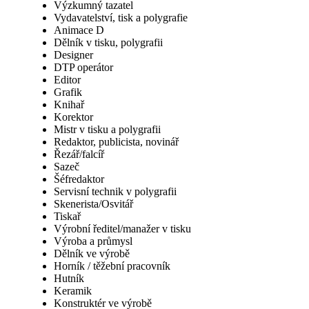
Výzkumný tazatel
Vydavatelství, tisk a polygrafie
Animace D
Dělník v tisku, polygrafii
Designer
DTP operátor
Editor
Grafik
Knihař
Korektor
Mistr v tisku a polygrafii
Redaktor, publicista, novinář
Řezář/falcíř
Sazeč
Šéfredaktor
Servisní technik v polygrafii
Skenerista/Osvitář
Tiskař
Výrobní ředitel/manažer v tisku
Výroba a průmysl
Dělník ve výrobě
Horník / těžební pracovník
Hutník
Keramik
Konstruktér ve výrobě