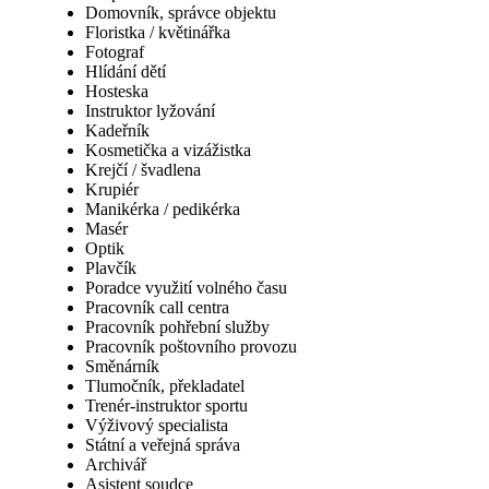
Domovník, správce objektu
Floristka / květinářka
Fotograf
Hlídání dětí
Hosteska
Instruktor lyžování
Kadeřník
Kosmetička a vizážistka
Krejčí / švadlena
Krupiér
Manikérka / pedikérka
Masér
Optik
Plavčík
Poradce využití volného času
Pracovník call centra
Pracovník pohřební služby
Pracovník poštovního provozu
Směnárník
Tlumočník, překladatel
Trenér-instruktor sportu
Výživový specialista
Státní a veřejná správa
Archivář
Asistent soudce