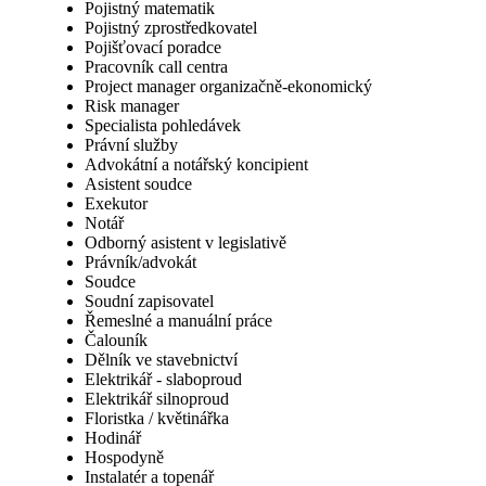
Pojistný matematik
Pojistný zprostředkovatel
Pojišťovací poradce
Pracovník call centra
Project manager organizačně-ekonomický
Risk manager
Specialista pohledávek
Právní služby
Advokátní a notářský koncipient
Asistent soudce
Exekutor
Notář
Odborný asistent v legislativě
Právník/advokát
Soudce
Soudní zapisovatel
Řemeslné a manuální práce
Čalouník
Dělník ve stavebnictví
Elektrikář - slaboproud
Elektrikář silnoproud
Floristka / květinářka
Hodinář
Hospodyně
Instalatér a topenář