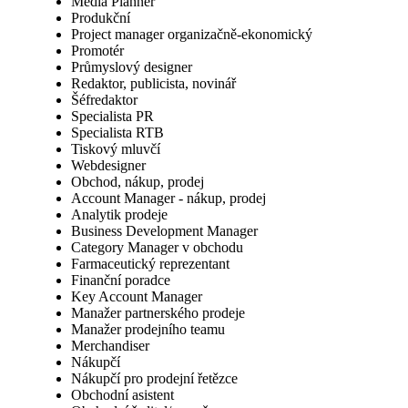
Media Planner
Produkční
Project manager organizačně-ekonomický
Promotér
Průmyslový designer
Redaktor, publicista, novinář
Šéfredaktor
Specialista PR
Specialista RTB
Tiskový mluvčí
Webdesigner
Obchod, nákup, prodej
Account Manager - nákup, prodej
Analytik prodeje
Business Development Manager
Category Manager v obchodu
Farmaceutický reprezentant
Finanční poradce
Key Account Manager
Manažer partnerského prodeje
Manažer prodejního teamu
Merchandiser
Nákupčí
Nákupčí pro prodejní řetězce
Obchodní asistent