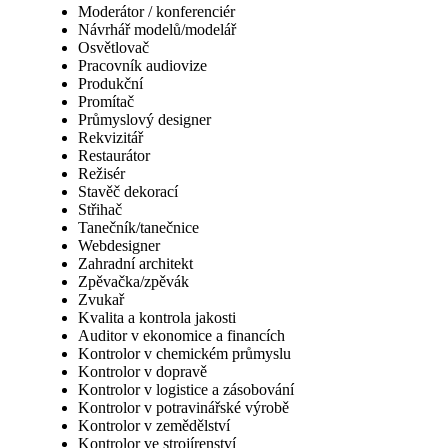
Moderátor / konferenciér
Návrhář modelů/modelář
Osvětlovač
Pracovník audiovize
Produkční
Promítač
Průmyslový designer
Rekvizitář
Restaurátor
Režisér
Stavěč dekorací
Střihač
Tanečník/tanečnice
Webdesigner
Zahradní architekt
Zpěvačka/zpěvák
Zvukař
Kvalita a kontrola jakosti
Auditor v ekonomice a financích
Kontrolor v chemickém průmyslu
Kontrolor v dopravě
Kontrolor v logistice a zásobování
Kontrolor v potravinářské výrobě
Kontrolor v zemědělství
Kontrolor ve strojírenství