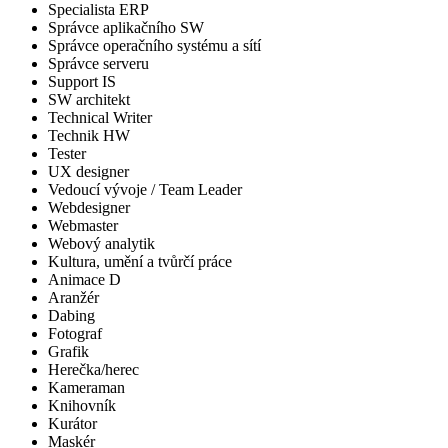
Specialista ERP
Správce aplikačního SW
Správce operačního systému a sítí
Správce serveru
Support IS
SW architekt
Technical Writer
Technik HW
Tester
UX designer
Vedoucí vývoje / Team Leader
Webdesigner
Webmaster
Webový analytik
Kultura, umění a tvůrčí práce
Animace D
Aranžér
Dabing
Fotograf
Grafik
Herečka/herec
Kameraman
Knihovník
Kurátor
Maskér