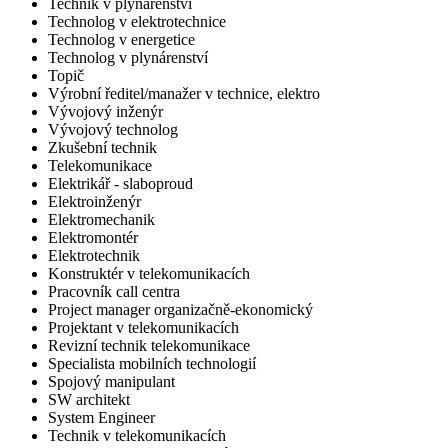
Technik v plynárenství
Technolog v elektrotechnice
Technolog v energetice
Technolog v plynárenství
Topič
Výrobní ředitel/manažer v technice, elektro
Vývojový inženýr
Vývojový technolog
Zkušební technik
Telekomunikace
Elektrikář - slaboproud
Elektroinženýr
Elektromechanik
Elektromontér
Elektrotechnik
Konstruktér v telekomunikacích
Pracovník call centra
Project manager organizačně-ekonomický
Projektant v telekomunikacích
Revizní technik telekomunikace
Specialista mobilních technologií
Spojový manipulant
SW architekt
System Engineer
Technik v telekomunikacích