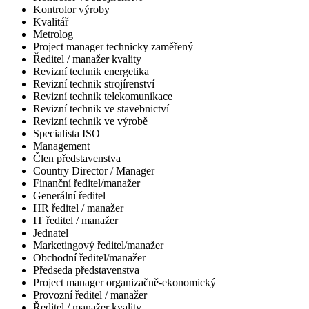
Kontrolor výroby
Kvalitář
Metrolog
Project manager technicky zaměřený
Ředitel / manažer kvality
Revizní technik energetika
Revizní technik strojírenství
Revizní technik telekomunikace
Revizní technik ve stavebnictví
Revizní technik ve výrobě
Specialista ISO
Management
Člen představenstva
Country Director / Manager
Finanční ředitel/manažer
Generální ředitel
HR ředitel / manažer
IT ředitel / manažer
Jednatel
Marketingový ředitel/manažer
Obchodní ředitel/manažer
Předseda představenstva
Project manager organizačně-ekonomický
Provozní ředitel / manažer
Ředitel / manažer kvality