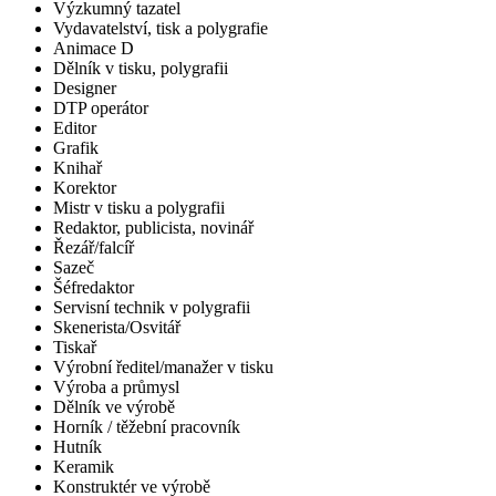
Výzkumný tazatel
Vydavatelství, tisk a polygrafie
Animace D
Dělník v tisku, polygrafii
Designer
DTP operátor
Editor
Grafik
Knihař
Korektor
Mistr v tisku a polygrafii
Redaktor, publicista, novinář
Řezář/falcíř
Sazeč
Šéfredaktor
Servisní technik v polygrafii
Skenerista/Osvitář
Tiskař
Výrobní ředitel/manažer v tisku
Výroba a průmysl
Dělník ve výrobě
Horník / těžební pracovník
Hutník
Keramik
Konstruktér ve výrobě