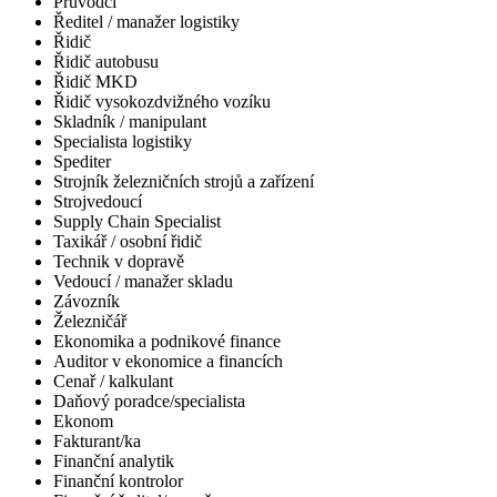
Průvodčí
Ředitel / manažer logistiky
Řidič
Řidič autobusu
Řidič MKD
Řidič vysokozdvižného vozíku
Skladník / manipulant
Specialista logistiky
Spediter
Strojník železničních strojů a zařízení
Strojvedoucí
Supply Chain Specialist
Taxikář / osobní řidič
Technik v dopravě
Vedoucí / manažer skladu
Závozník
Železničář
Ekonomika a podnikové finance
Auditor v ekonomice a financích
Cenař / kalkulant
Daňový poradce/specialista
Ekonom
Fakturant/ka
Finanční analytik
Finanční kontrolor