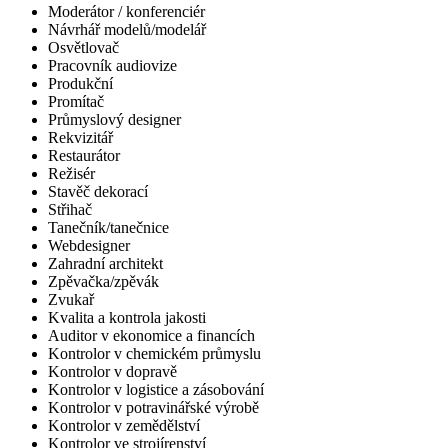
Moderátor / konferenciér
Návrhář modelů/modelář
Osvětlovač
Pracovník audiovize
Produkční
Promítač
Průmyslový designer
Rekvizitář
Restaurátor
Režisér
Stavěč dekorací
Střihač
Tanečník/tanečnice
Webdesigner
Zahradní architekt
Zpěvačka/zpěvák
Zvukař
Kvalita a kontrola jakosti
Auditor v ekonomice a financích
Kontrolor v chemickém průmyslu
Kontrolor v dopravě
Kontrolor v logistice a zásobování
Kontrolor v potravinářské výrobě
Kontrolor v zemědělství
Kontrolor ve strojírenství