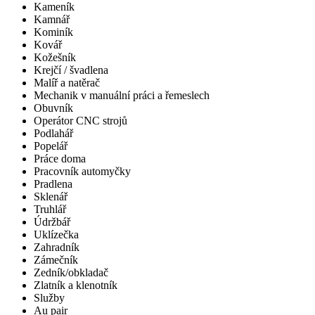
Kameník
Kamnář
Kominík
Kovář
Kožešník
Krejčí / švadlena
Malíř a natěrač
Mechanik v manuální práci a řemeslech
Obuvník
Operátor CNC strojů
Podlahář
Popelář
Práce doma
Pracovník automyčky
Pradlena
Sklenář
Truhlář
Údržbář
Uklízečka
Zahradník
Zámečník
Zedník/obkladač
Zlatník a klenotník
Služby
Au pair