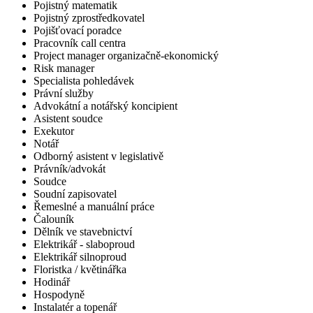
Pojistný matematik
Pojistný zprostředkovatel
Pojišťovací poradce
Pracovník call centra
Project manager organizačně-ekonomický
Risk manager
Specialista pohledávek
Právní služby
Advokátní a notářský koncipient
Asistent soudce
Exekutor
Notář
Odborný asistent v legislativě
Právník/advokát
Soudce
Soudní zapisovatel
Řemeslné a manuální práce
Čalouník
Dělník ve stavebnictví
Elektrikář - slaboproud
Elektrikář silnoproud
Floristka / květinářka
Hodinář
Hospodyně
Instalatér a topenář