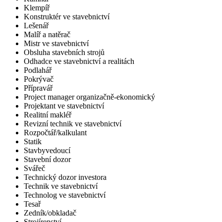
Klempíř
Konstruktér ve stavebnictví
Lešenář
Malíř a natěrač
Mistr ve stavebnictví
Obsluha stavebních strojů
Odhadce ve stavebnictví a realitách
Podlahář
Pokrývač
Přípravář
Project manager organizačně-ekonomický
Projektant ve stavebnictví
Realitní makléř
Revizní technik ve stavebnictví
Rozpočtář/kalkulant
Statik
Stavbyvedoucí
Stavební dozor
Svářeč
Technický dozor investora
Technik ve stavebnictví
Technolog ve stavebnictví
Tesař
Zedník/obkladač
Strojírenství