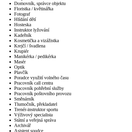
Domovník, správce objektu
Floristka / květinářka
Fotograf
Hlídání dětí
Hosteska
Instruktor lyžování
Kadeřník
Kosmetička a vizážistka
Krejčí / švadlena
Krupiér
Manikérka / pedikérka
Masér
Optik
Plavčík
Poradce využití volného času
Pracovník call centra
Pracovník pohřební služby
Pracovník poštovního provozu
Směnárník
Tlumočník, překladatel
Trenér-instruktor sportu
Výživový specialista
Státní a veřejná správa
Archivář
Asistent soudce