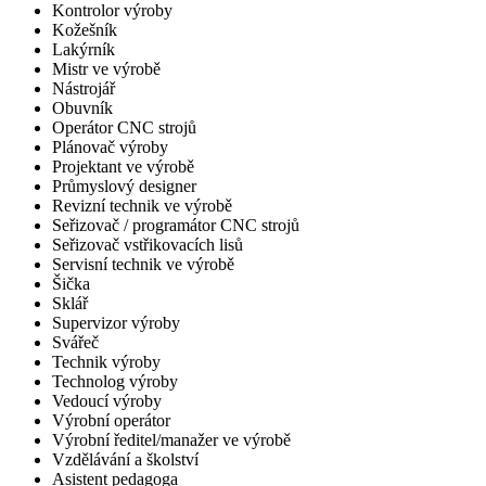
Kontrolor výroby
Kožešník
Lakýrník
Mistr ve výrobě
Nástrojář
Obuvník
Operátor CNC strojů
Plánovač výroby
Projektant ve výrobě
Průmyslový designer
Revizní technik ve výrobě
Seřizovač / programátor CNC strojů
Seřizovač vstřikovacích lisů
Servisní technik ve výrobě
Šička
Sklář
Supervizor výroby
Svářeč
Technik výroby
Technolog výroby
Vedoucí výroby
Výrobní operátor
Výrobní ředitel/manažer ve výrobě
Vzdělávání a školství
Asistent pedagoga