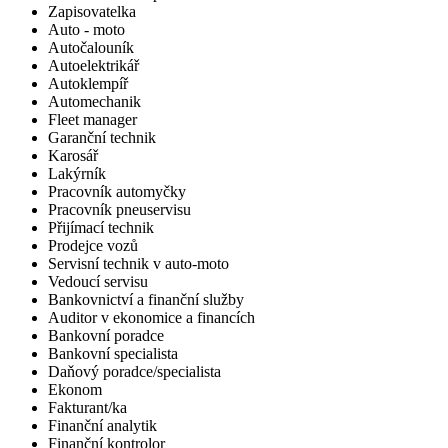
Zapisovatelka
Auto - moto
Autočalouník
Autoelektrikář
Autoklempíř
Automechanik
Fleet manager
Garanční technik
Karosář
Lakýrník
Pracovník automyčky
Pracovník pneuservisu
Přijímací technik
Prodejce vozů
Servisní technik v auto-moto
Vedoucí servisu
Bankovnictví a finanční služby
Auditor v ekonomice a financích
Bankovní poradce
Bankovní specialista
Daňový poradce/specialista
Ekonom
Fakturant/ka
Finanční analytik
Finanční kontrolor