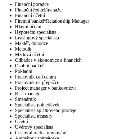
Finanční poradce
Finanční ředitel/manažer
Finanční účetní
Firemní bankéř/Relationship Manager
Hlavní účetní
Hypoteční specialista
Leasingový specialista
Makléř, dohodce
Metodik
Mzdová účetní
Odhadce v ekonomice a financích
Osobní bankéř
Pokladní
Pracovník call centra
Pracovník na přepážce
Project manager v bankovnicví
Risk manager
Směnárník
Specialista pohledávek
Specialista splátkového prodeje
Specialista treasury
Účetní
Úvěrový specialista
Cestovní ruch a ubytování
Animátor / animátorka