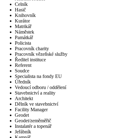
Celník
Hasič
Knihovník
Kurátor
Matrikář
Náměstek
Památkář
Policista
Pracovník charity
Pracovník vězeňské služby
Ředitel instituce
Referent
Soudce
Specialista na fondy EU
Úředník
Vedoucí odboru / oddělení
Stavebnictví a reality
Architekt
Dělník ve stavebnictví
Facility Manager
Geodet
Geodet/zeměměřič
Instalatér a topenář
Jeřábník
Kamnář