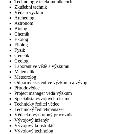
Technolog v telekomunikacích
Zkušební technik
Věda a výzkum
Archeolog
Astronom
Biolog
Chemik
Ekolog
Filolog
Fyzik
Genetik
Geolog
Laborant ve vědě a výzkumu
Matematik
Meteorolog
Odborný asistent ve výzkumu a vývoji
Přírodovědec
Project manager věda-výzkum
Specialista vývojového teamu
Technický ředitel vědec
Technický ředitel/manažer
Vědecko výzkumný pracovník
Vývojový inženýr
Vývojový konstruktér
Vývojový technolog