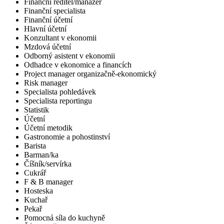
Finanční ředitel/manažer
Finanční specialista
Finanční účetní
Hlavní účetní
Konzultant v ekonomii
Mzdová účetní
Odborný asistent v ekonomii
Odhadce v ekonomice a financích
Project manager organizačně-ekonomický
Risk manager
Specialista pohledávek
Specialista reportingu
Statistik
Účetní
Účetní metodik
Gastronomie a pohostinství
Barista
Barman/ka
Číšník/servírka
Cukrář
F & B manager
Hosteska
Kuchař
Pekař
Pomocná síla do kuchyně