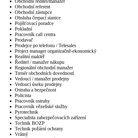
Obchodní ředitel/manažer
Obchodní referent
Obchodní zástupce
Obsluha čerpací stanice
Pojišťovací poradce
Pokladní
Pracovník call centra
Prodavač
Prodejce po telefonu / Telesales
Project manager organizačně-ekonomický
Realitní makléř
Ředitel / manažer nákupu
Regionální obchodní manažer
Trenér obchodních dovedností
Vedoucí / manažer prodejny
Vedoucí úseku prodejny
Ostraha a bezpečnost
Policista
Pracovník ostrahy
Pracovník vězeňské služby
Pyrotechnik
Specialista zabezpečovacích zařízení
Technik BOZP
Technik požární ochrany
Vrátný