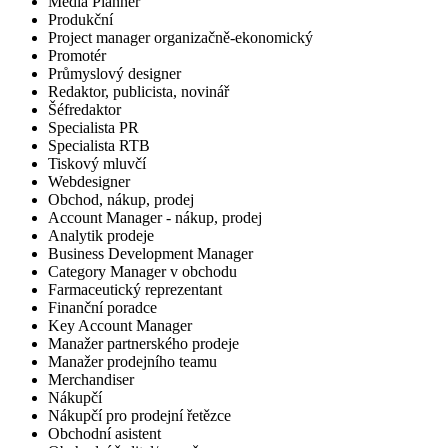
Media Planner
Produkční
Project manager organizačně-ekonomický
Promotér
Průmyslový designer
Redaktor, publicista, novinář
Šéfredaktor
Specialista PR
Specialista RTB
Tiskový mluvčí
Webdesigner
Obchod, nákup, prodej
Account Manager - nákup, prodej
Analytik prodeje
Business Development Manager
Category Manager v obchodu
Farmaceutický reprezentant
Finanční poradce
Key Account Manager
Manažer partnerského prodeje
Manažer prodejního teamu
Merchandiser
Nákupčí
Nákupčí pro prodejní řetězce
Obchodní asistent