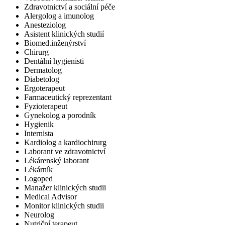
Zdravotnictví a sociální péče
Alergolog a imunolog
Anesteziolog
Asistent klinických studií
Biomed.inženýrství
Chirurg
Dentální hygienisti
Dermatolog
Diabetolog
Ergoterapeut
Farmaceutický reprezentant
Fyzioterapeut
Gynekolog a porodník
Hygienik
Internista
Kardiolog a kardiochirurg
Laborant ve zdravotnictví
Lékárenský laborant
Lékárník
Logoped
Manažer klinických studii
Medical Advisor
Monitor klinických studii
Neurolog
Nutriční terapeut