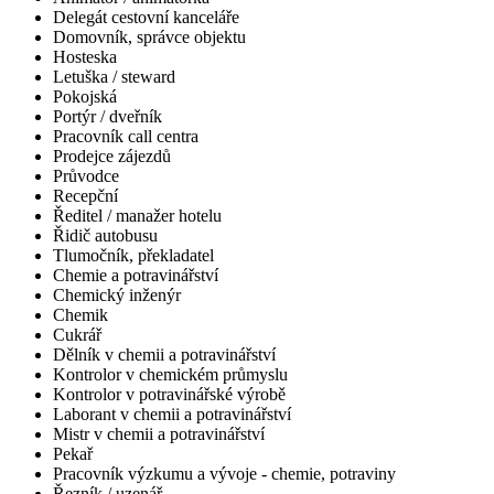
Delegát cestovní kanceláře
Domovník, správce objektu
Hosteska
Letuška / steward
Pokojská
Portýr / dveřník
Pracovník call centra
Prodejce zájezdů
Průvodce
Recepční
Ředitel / manažer hotelu
Řidič autobusu
Tlumočník, překladatel
Chemie a potravinářství
Chemický inženýr
Chemik
Cukrář
Dělník v chemii a potravinářství
Kontrolor v chemickém průmyslu
Kontrolor v potravinářské výrobě
Laborant v chemii a potravinářství
Mistr v chemii a potravinářství
Pekař
Pracovník výzkumu a vývoje - chemie, potraviny
Řezník / uzenář