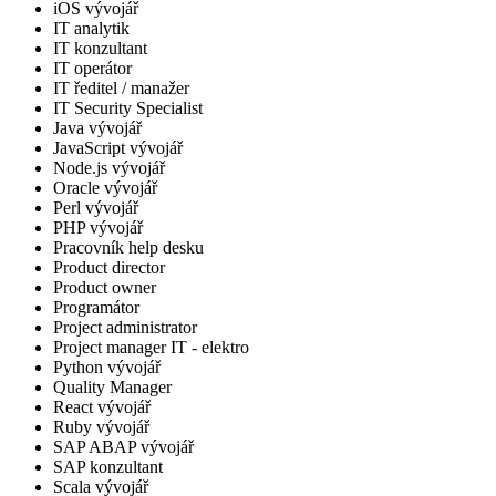
iOS vývojář
IT analytik
IT konzultant
IT operátor
IT ředitel / manažer
IT Security Specialist
Java vývojář
JavaScript vývojář
Node.js vývojář
Oracle vývojář
Perl vývojář
PHP vývojář
Pracovník help desku
Product director
Product owner
Programátor
Project administrator
Project manager IT - elektro
Python vývojář
Quality Manager
React vývojář
Ruby vývojář
SAP ABAP vývojář
SAP konzultant
Scala vývojář